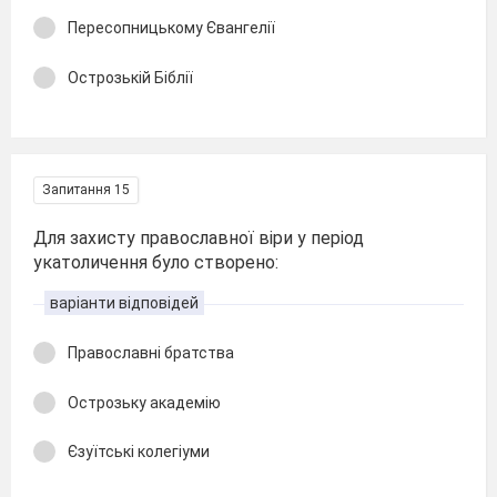
Пересопницькому Євангелії
Острозькій Біблії
Запитання 15
Для захисту православної віри у період
укатоличення було створено:
варіанти відповідей
Православні братства
Острозьку академію
Єзуїтські колегіуми