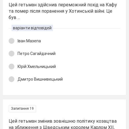
Цей гетьман здійснив переможний похід на Кафу
та помер після поранення у Хотинській війні. Це
був ...
варіанти відповідей
Іван Мазепа
Петро Сагайдачний
Юрій Хмельницький
Дмитро Вишнивецький
Запитання 19
Цей гетьман змінив зовнішню політику козацтва
на зближення з Шведським королем Карлом ХІІ,