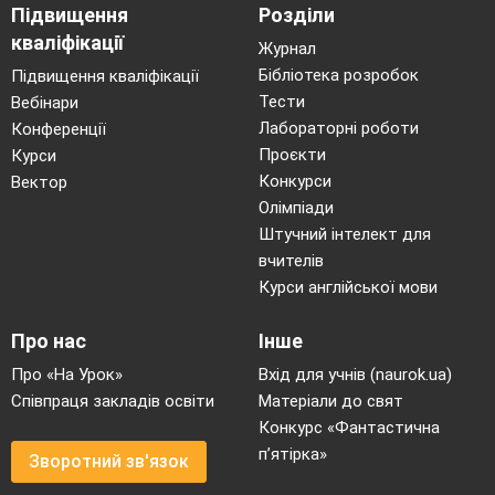
Підвищення
Розділи
кваліфікації
Журнал
Бібліотека розробок
Підвищення кваліфікації
Тести
Вебінари
Лабораторні роботи
Конференції
Проєкти
Курси
Конкурси
Вектор
Олімпіади
Штучний інтелект для
вчителів
Курси англійської мови
Про нас
Інше
Про «На Урок»
Вхід для учнів (naurok.ua)
Співпраця закладів освіти
Матеріали до свят
Конкурс «Фантастична
п’ятірка»
Зворотний зв'язок