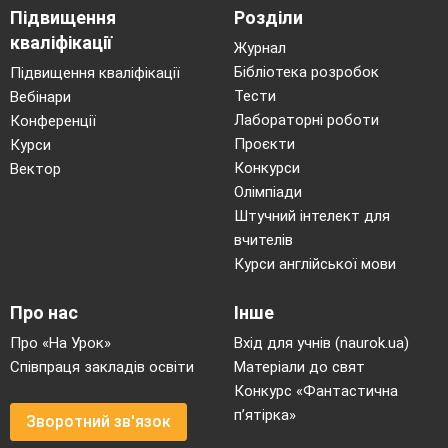
Підвищення
Розділи
кваліфікації
Журнал
Бібліотека розробок
Підвищення кваліфікації
Тести
Вебінари
Лабораторні роботи
Конференції
Проєкти
Курси
Конкурси
Вектор
Олімпіади
Штучний інтелект для
вчителів
Курси англійської мови
Про нас
Інше
Про «На Урок»
Вхід для учнів (naurok.ua)
Співпраця закладів освіти
Матеріали до свят
Конкурс «Фантастична
п’ятірка»
Зворотний зв'язок