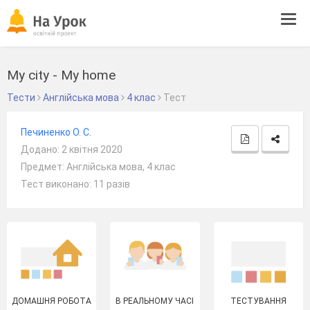
Tog
navi
My city - My home
Тести
Англійська мова
4 клас
Тест
Печиненко О. С.
Додано: 2 квітня 2020
Предмет: Англійська мова, 4 клас
Тест виконано: 11 разів
ДОМАШНЯ РОБОТА
В РЕАЛЬНОМУ ЧАСІ
ТЕСТУВАННЯ