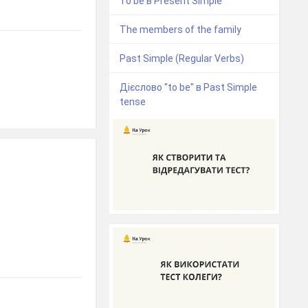
To be в Present Simple
The members of the family
Past Simple (Regular Verbs)
Дієслово "to be" в Past Simple
tense