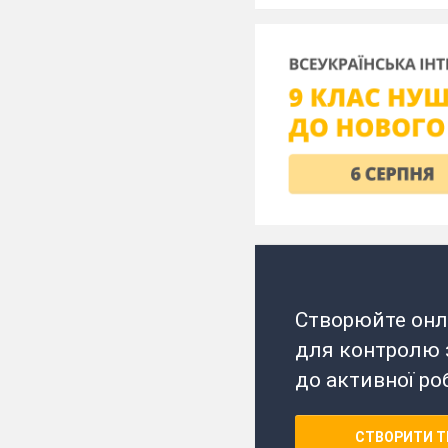
Створюйте онл
для контролю з
до активної ро
СТВОРИТИ Т