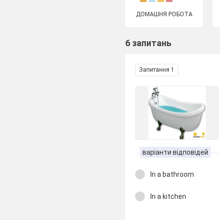
ДОМАШНЯ РОБОТА
6 запитань
Запитання 1
варіанти відповідей
In a bathroom
In a kitchen