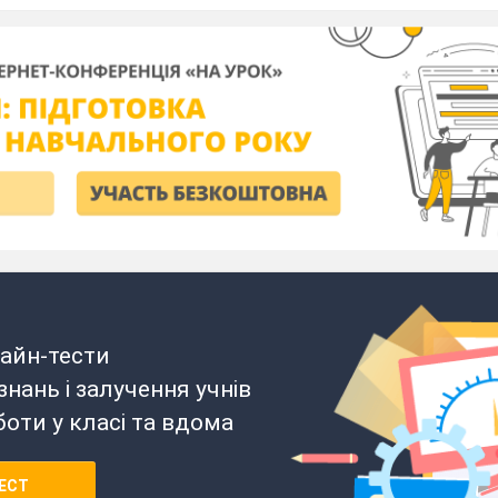
айн-тести
нань і залучення учнів
боти у класі та вдома
ЕСТ