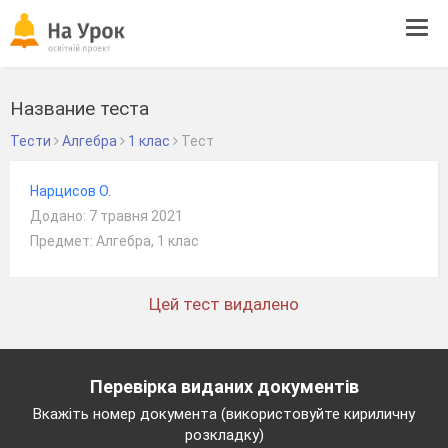
Tog
navi
Название теста
Тести
Алгебра
1 клас
Тест
Нарцисов О.
Додано: 7 травня 2021
Предмет: Алгебра, 1 клас
Цей тест видалено
Перевірка виданих документів
Вкажіть номер документа (використовуйте кириличну
розкладку)