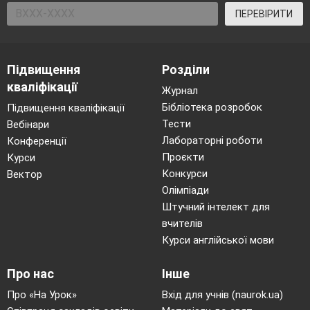
ПЕРЕВІРИТИ
Підвищення
Розділи
кваліфікації
Журнал
Бібліотека розробок
Підвищення кваліфікації
Тести
Вебінари
Лабораторні роботи
Конференції
Проєкти
Курси
Конкурси
Вектор
Олімпіади
Штучний інтелект для
вчителів
Курси англійської мови
Про нас
Інше
Про «На Урок»
Вхід для учнів (naurok.ua)