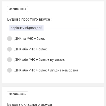
Запитання 4
Будова простого віруса :
варіанти відповідей
ДНК та РНК + білок
ДНК або РНК + білок
ДНК або РНК + білок + вуглевод
ДНК або РНК + білок + ліпідна мембрана
Запитання 5
Будова складного віруса: