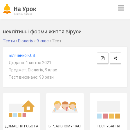
Tog
navi
неклітинні форми життя:віруси
Тести
Біологія
9 клас
Тест
Біліченко Ю. В.
Додано: 1 квітня 2021
Предмет: Біологія, 9 клас
Тест виконано: 93 рази
ДОМАШНЯ РОБОТА
В РЕАЛЬНОМУ ЧАСІ
ТЕСТУВАННЯ