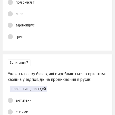
поліомієліт
сказ
аденовірус
грип
Запитання 7
Укажіть назву білків, які виробляються в організмі
хазяїна у відповідь на проникнення вірусів:
варіанти відповідей
антигени
ензими