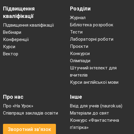
Підвищення
Розділи
кваліфікації
Журнал
Бібліотека розробок
Підвищення кваліфікації
Тести
Вебінари
Лабораторні роботи
Конференції
Проєкти
Курси
Конкурси
Вектор
Олімпіади
Штучний інтелект для
вчителів
Курси англійської мови
Про нас
Інше
Про «На Урок»
Вхід для учнів (naurok.ua)
Співпраця закладів освіти
Матеріали до свят
Конкурс «Фантастична
п’ятірка»
Зворотний зв'язок