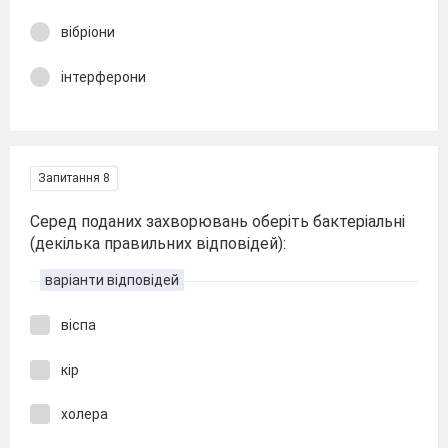
вібріони
інтерферони
Запитання 8
Серед поданих захворювань оберіть бактеріальні
(декілька правильних відповідей):
варіанти відповідей
віспа
кір
холера