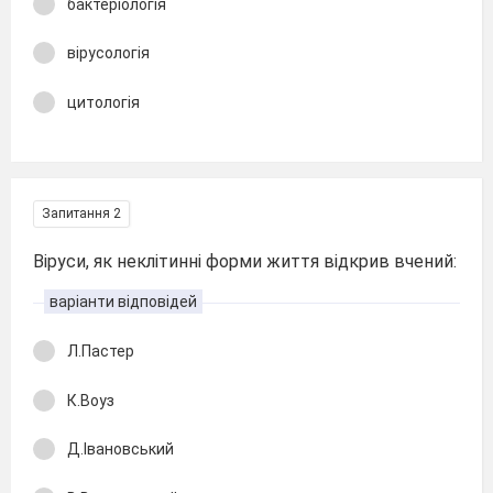
бактеріологія
вірусологія
цитологія
Запитання 2
Віруси, як неклітинні форми життя відкрив вчений:
варіанти відповідей
Л.Пастер
К.Воуз
Д.Івановський