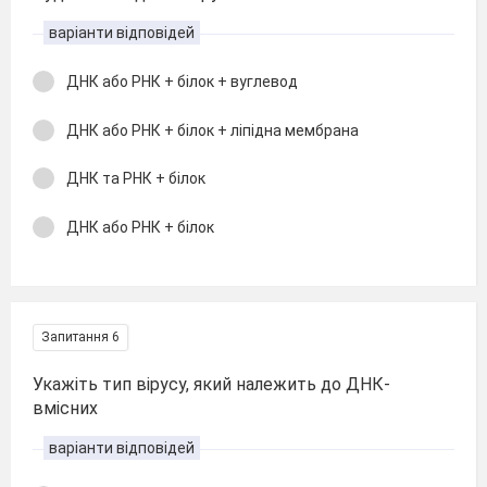
варіанти відповідей
ДНК або РНК + білок + вуглевод
ДНК або РНК + білок + ліпідна мембрана
ДНК та РНК + білок
ДНК або РНК + білок
Запитання 6
Укажіть тип вірусу, який належить до ДНК-
вмісних
варіанти відповідей