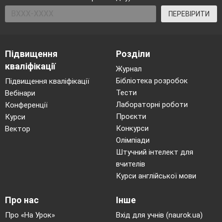
ПЕРЕВІРИТИ
Підвищення
Розділи
кваліфікації
Журнал
Бібліотека розробок
Підвищення кваліфікації
Тести
Вебінари
Лабораторні роботи
Конференції
Проєкти
Курси
Конкурси
Вектор
Олімпіади
Штучний інтелект для
вчителів
Курси англійської мови
Про нас
Інше
Про «На Урок»
Вхід для учнів (naurok.ua)