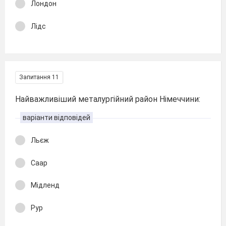
Лондон
Лідс
Запитання 11
Найважливіший металургійний район Німеччини:
варіанти відповідей
Льєж
Саар
Мідленд
Рур