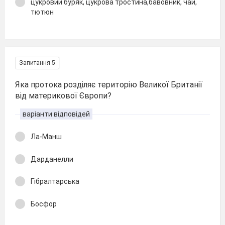
цукровий буряк, цукрова тростина,бавовник, чай,
тютюн
Запитання 5
Яка протока розділяє територію Великої Британії
від материкової Європи?
варіанти відповідей
Ла-Манш
Дарданелли
Гібралтарська
Босфор