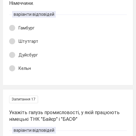
Німеччини.
варіанти відповідей
Гамбург
Штутгарт
Дуйсбург
Кельн
Запитання 17
Укажіть галузь промисловості, у якій працюють
німецькі ТНК "Байєр" і "БАСФ"
варіанти відповідей