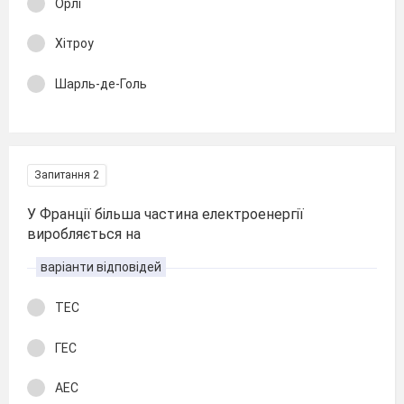
Орлі
Хітроу
Шарль-де-Голь
Запитання 2
У Франції більша частина електроенергії
виробляється на
варіанти відповідей
ТЕС
ГЕС
АЕС