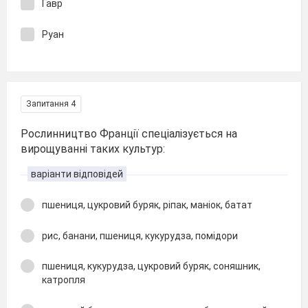
Гавр
Руан
Запитання 4
Рослинництво Франції спеціалізується на
вирощуванні таких культур:
варіанти відповідей
пшениця, цукровий буряк, ріпак, маніок, батат
рис, банани, пшениця, кукурудза, помідори
пшениця, кукурудза, цукровий буряк, соняшник,
катропля