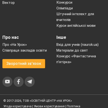
Конкурси
Вектор
Олімпіади
Штучний інтелект для
вчителів
Курси англійської мови
Про нас
Інше
Про «На Урок»
Вхід для учнів (naurok.ua)
Співпраця закладів освіти
Матеріали до свят
Конкурс «Фантастична
п’ятірка»
Зворотний зв'язок
© 2017-2026, ТОВ «ОСВІТНІЙ ЦЕНТР «НА УРОК»
Угода користувача
|
Умови користування
|
Політика