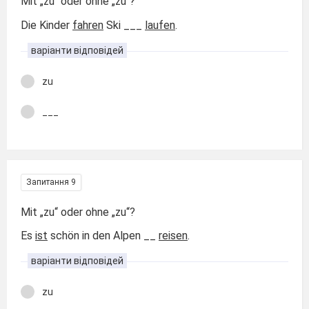
Mit „zu“ oder ohne „zu“?
Die Kinder
fahren
Ski ___
laufen
.
варіанти відповідей
zu
___
Запитання 9
Mit „zu“ oder ohne „zu“?
Es
ist
schön in den Alpen __
reisen
.
варіанти відповідей
zu