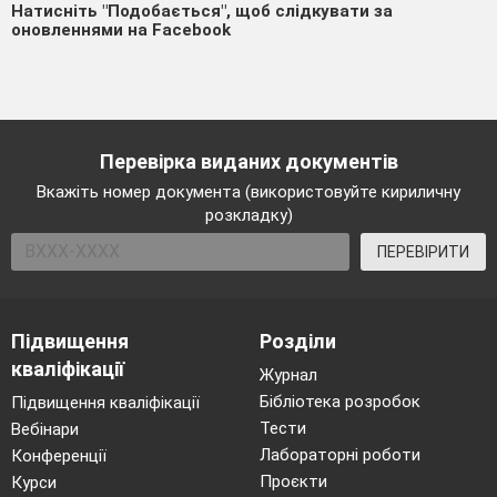
Натисніть "Подобається", щоб слідкувати за
оновленнями на Facebook
Перевірка виданих документів
Вкажіть номер документа (використовуйте кириличну
розкладку)
ПЕРЕВІРИТИ
Підвищення
Розділи
кваліфікації
Журнал
Бібліотека розробок
Підвищення кваліфікації
Тести
Вебінари
Лабораторні роботи
Конференції
Проєкти
Курси