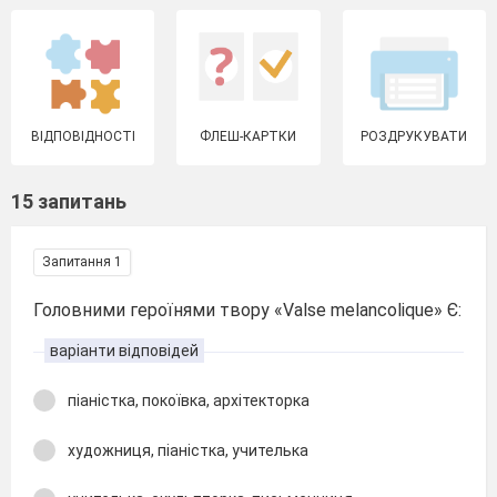
ВІДПОВІДНОСТІ
ФЛЕШ-КАРТКИ
РОЗДРУКУВАТИ
15 запитань
Запитання 1
Головними героїнями твору «Valse mеlancolique» Є:
варіанти відповідей
піаністка, покоївка, архітекторка
художниця, піаністка, учителька