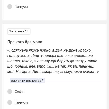
Ганнуся
Запитання 15
Про кого йде мова:
«…одягнена якось чорно, відай, не дуже красно...
голову мала обвиту поверх шапочки шовковою
шаллю, такою, як паннунця беруть до театру, лише
що чорним, але, впрочім... не так, як ви, паннунці
мої…Негарна. Лице змарніле, зі смутними очима...»
варіанти відповідей
Софія
Ганнуся