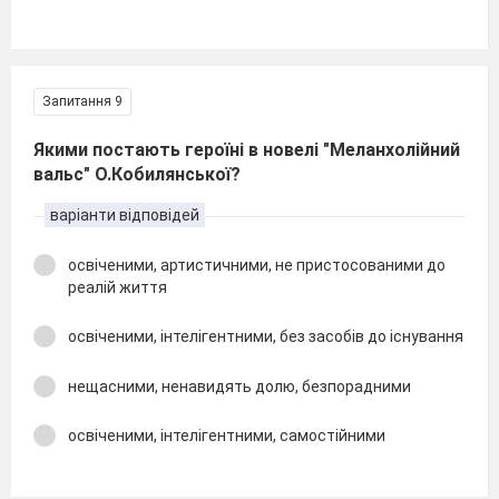
Запитання 9
Якими постають героїні в новелі "Меланхолійний
вальс" О.Кобилянської?
варіанти відповідей
освіченими, артистичними, не пристосованими до
реалій життя
освіченими, інтелігентними, без засобів до існування
нещасними, ненавидять долю, безпорадними
освіченими, інтелігентними, самостійними