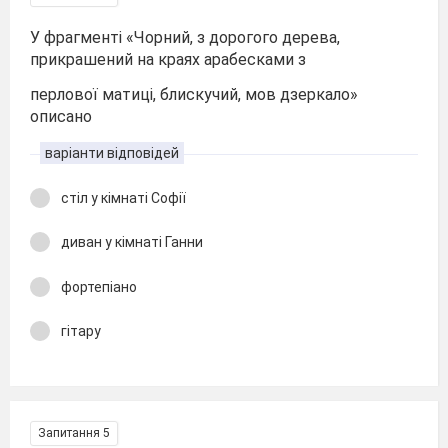
У фрагменті «Чорний, з дорогого дерева,
прикрашений на краях арабесками з
перлової матиці, блискучий, мов дзеркало»
описано
варіанти відповідей
стіл у кімнаті Софії
диван у кімнаті Ганни
фортепіано
гітару
Запитання 5