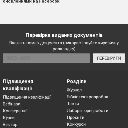
оновленнями на Facebook
Перевірка виданих документів
Вкажіть номер документа (використовуйте кириличну
розкладку)
ПЕРЕВІРИТИ
Підвищення
Розділи
кваліфікації
Журнал
Бібліотека розробок
Підвищення кваліфікації
Тести
Вебінари
Лабораторні роботи
Конференції
Проєкти
Курси
Конкурси
Вектор