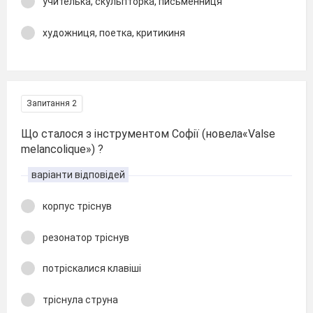
учителька, скульпторка, письменниця
художниця, поетка, критикиня
Запитання 2
Що сталося з інструментом Софії (новела«Valse
mеlancolique») ?
варіанти відповідей
корпус тріснув
резонатор тріснув
потріскалися клавіші
тріснула струна