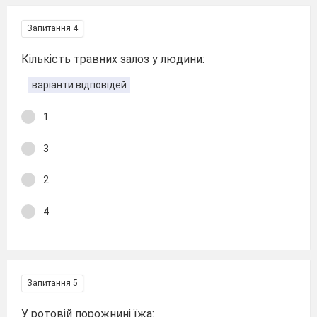
Запитання 4
Кількість травних залоз у людини:
варіанти відповідей
1
3
2
4
Запитання 5
У ротовій порожнині їжа: