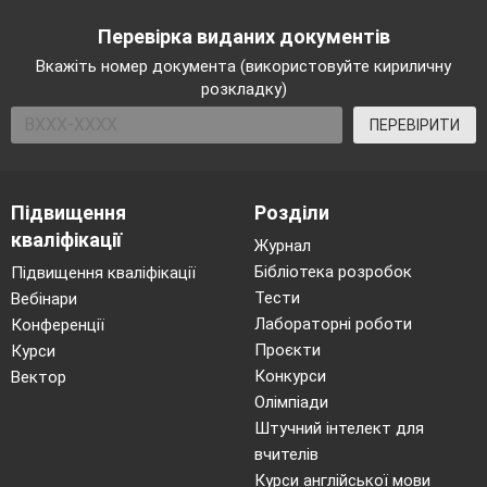
Перевірка виданих документів
Вкажіть номер документа (використовуйте кириличну
розкладку)
ПЕРЕВІРИТИ
Підвищення
Розділи
кваліфікації
Журнал
Бібліотека розробок
Підвищення кваліфікації
Тести
Вебінари
Лабораторні роботи
Конференції
Проєкти
Курси
Конкурси
Вектор
Олімпіади
Штучний інтелект для
вчителів
Курси англійської мови