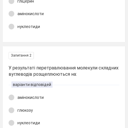
гліцерин
амінокислоти
нуклеотиди
Запитання 2
У результаті перетравлювання молекули складних
вуглеводів розщеплюються на:
варіанти відповідей
амінокислоти
глюкозу
нуклеотиди