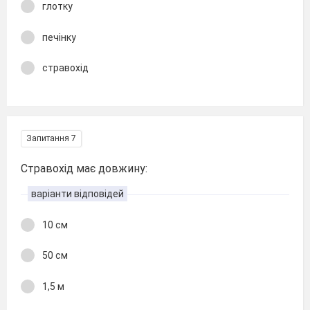
глотку
печінку
стравохід
Запитання 7
Стравохід має довжину:
варіанти відповідей
10 см
50 см
1,5 м