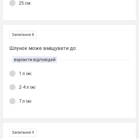
25 см
Запитання 8
Шлунок може вміщувати до:
варіанти відповідей
1 л їжі
2-4 л їжі
7 л їжі
Запитання 9