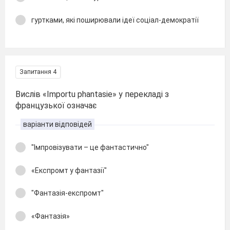
гуртками, які поширювали ідеї соціал-демократії
Запитання 4
Вислів «Importu phantasie» у перекладі з
французької означає
варіанти відповідей
"Імпровізувати – це фантастично"
«Експромт у фантазії"
"Фантазія-експромт"
«Фантазія»