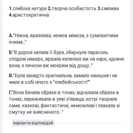
1.
глибока натура
2.
творча особистість
3.
смілива
4.
аристократична
А.
"Ніжна, вразлива, немов мімоза, з сумовитими
очима..."
Б
."В дорозі напала її буря, обернула парасоль
сподом наверх, зірвала капелюх аж на карк, одначе
вона, з личком аж мокрим від дощу..."
В.
"Була занадто оригінальна, замало нинішня і не
мала в собі нічого з "плебейськості""
Г.
"Вона бачила образи в тонах, відчувала образи в
тонах, переживала в уяві з’явища, котрі творила
сама: казкові, фантастичні, неможливі і плакала зі
смутку не виясненого…"
варіанти відповідей