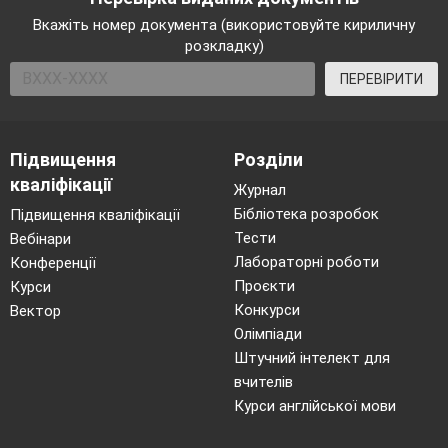
Вкажіть номер документа (використовуйте кириличну
розкладку)
ПЕРЕВІРИТИ
Підвищення
Розділи
кваліфікації
Журнал
Бібліотека розробок
Підвищення кваліфікації
Тести
Вебінари
Лабораторні роботи
Конференції
Проєкти
Курси
Конкурси
Вектор
Олімпіади
Штучний інтелект для
вчителів
Курси англійської мови