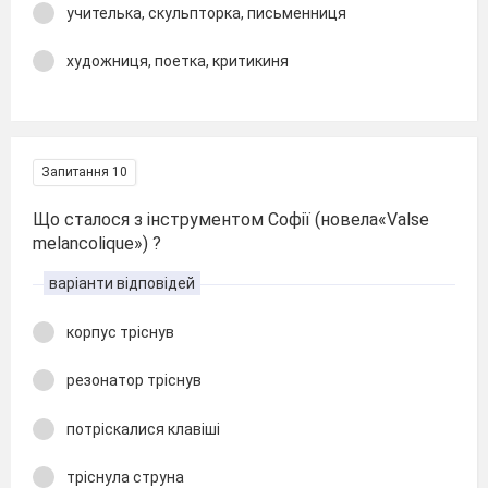
учителька, скульпторка, письменниця
художниця, поетка, критикиня
Запитання 10
Що сталося з інструментом Софії (новела«Valse
mеlancolique») ?
варіанти відповідей
корпус тріснув
резонатор тріснув
потріскалися клавіші
тріснула струна