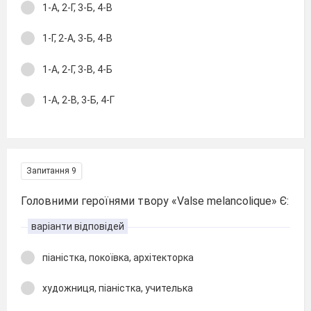
1-А, 2-Г, 3-Б, 4-В
1-Г, 2-А, 3-Б, 4-В
1-А, 2-Г, 3-В, 4-Б
1-А, 2-В, 3-Б, 4-Г
Запитання 9
Головними героїнями твору «Valse mеlancolique» Є:
варіанти відповідей
піаністка, покоївка, архітекторка
художниця, піаністка, учителька