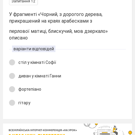
Запитання 12
У фрагменті «Чорний, з дорогого дерева,
прикрашений на краях арабесками з
перлової матиці, блискучий, мов дзеркало»
описано
варіанти відповідей
стіл у кімнаті Софії
диван у кімнаті Ганни
фортепіано
гітару