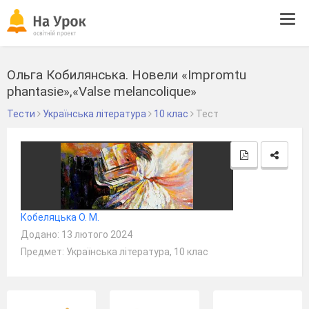
Tog
navi
Ольга Кобилянська. Новели «Іmpromtu
phantasie»,«Valse mеlancolique»
Тести
Українська література
10 клас
Тест
Кобеляцька О. М.
Додано: 13 лютого 2024
Предмет: Українська література, 10 клас