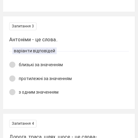
Запитання 3
Антоніми - це слова..
варіанти відповідей
близькі за значенням
протилежні за значенням
з одним значенням
Запитання 4
Дорога, траса, шлях, шосе - це слова-...