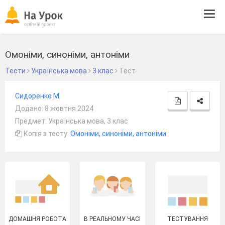
Tog
navi
Омоніми, синоніми, антоніми
Тести
Українська мова
3 клас
Тест
Сидоренко М.
Додано: 8 жовтня 2024
Предмет: Українська мова, 3 клас
Копія з тесту:
Омоніми, синоніми, антоніми
ДОМАШНЯ РОБОТА
В РЕАЛЬНОМУ ЧАСІ
ТЕСТУВАННЯ