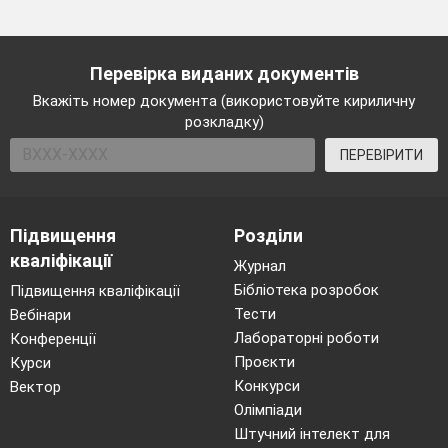
Перевірка виданих документів
Вкажіть номер документа (використовуйте кириличну
розкладку)
ПЕРЕВІРИТИ
Підвищення
Розділи
кваліфікації
Журнал
Бібліотека розробок
Підвищення кваліфікації
Тести
Вебінари
Лабораторні роботи
Конференції
Проєкти
Курси
Конкурси
Вектор
Олімпіади
Штучний інтелект для