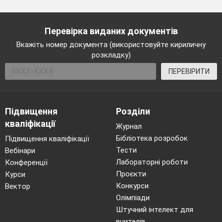
Перевірка виданих документів
Вкажіть номер документа (використовуйте кириличну
розкладку)
ПЕРЕВІРИТИ
Підвищення
Розділи
кваліфікації
Журнал
Бібліотека розробок
Підвищення кваліфікації
Тести
Вебінари
Лабораторні роботи
Конференції
Проєкти
Курси
Конкурси
Вектор
Олімпіади
Штучний інтелект для
вчителів