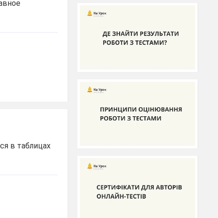
лавное
я в таблицах