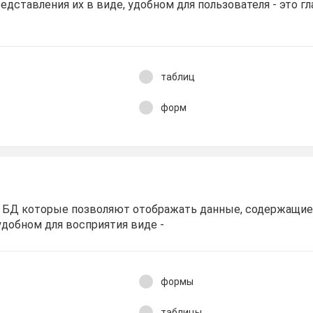
едставления их в виде, удобном для пользователя - это г
таблиц
форм
 БД которые позволяют отображать данные, содержащиес
 удобном для восприятия виде -
формы
таблицы