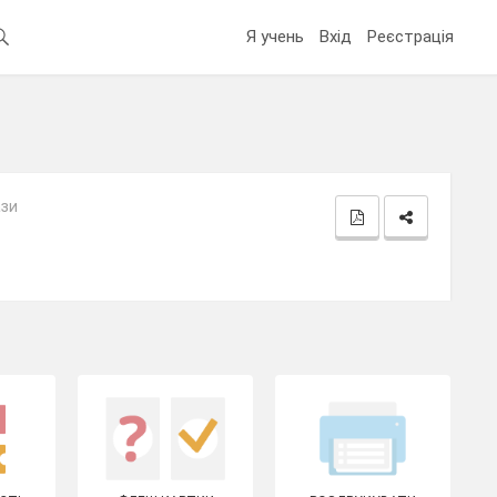
Я учень
Вхід
Реєстрація
ази