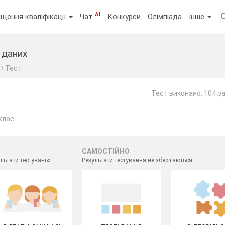
AI
щення кваліфікації
Чат
Конкурси
Олімпіада
Інше
 даних
Тест
Тест виконано: 104 р
клас
САМОСТІЙНО
льтати тестувань
»
Результати тестування не зберігаються