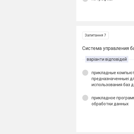
Запитання 7
Система управления б
варіанти відповідей
прикладные компью
предназначенныеі дл
использования баз 
прикладное програм
обработки данных