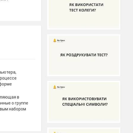
пьютера,
процессе
 форме
оляющая в
нные о группе
овым набором