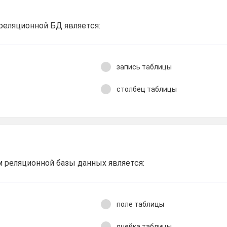
реляционной БД является:
запись таблицы
столбец таблицы
 реляционной базы данных является:
поле таблицы
ячейка таблицы