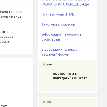
НАВЧАЛЬНОГО СЕРЕДОВИЩА
значенная для
Поняття мови HTML
анных в виде
Текстовий процесор
пьютера,
Інформаційні технології в
процессе
суспільстві
 форме
Відображення даних у
табличній формі
меют