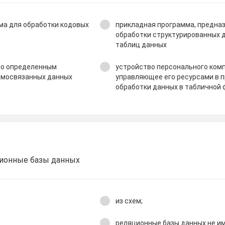
ма для обработки кодовых
прикладная программа, предна
обработки структурированных д
таблиц данных
по определенным
устройство персонального ком
имосвязанных данных
управляющее его ресурсами в 
обработки данных в табличной
ционные базы данных
из схем;
реляционные базы данных не и