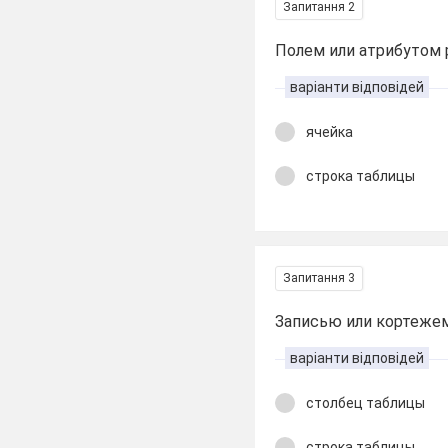
Запитання 2
Полем или атрибутом 
варіанти відповідей
ячейка
строка таблицы
Запитання 3
Записью или кортежем
варіанти відповідей
столбец таблицы
строка таблицы