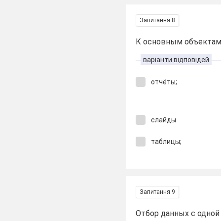
Запитання 8
К основным объектам 
варіанти відповідей
отчёты;
слайды
таблицы;
Запитання 9
Отбор данных с одной