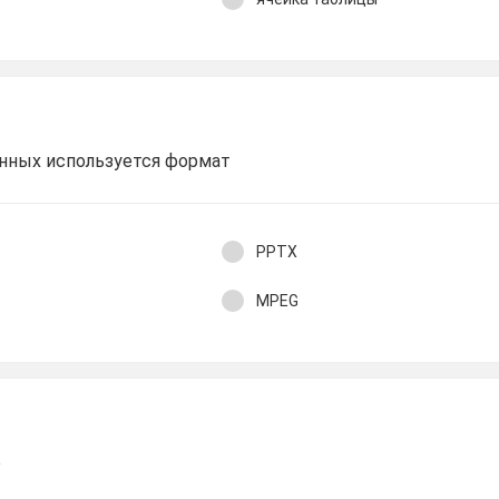
анных используется формат
PPTX
MPEG
о