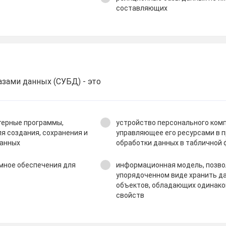
составляющих
азами данных (СУБД) - это
терные программы,
устройство персонального ком
я создания, сохранения и
управляющее его ресурсами в 
данных
обработки данных в табличной
мное обеспечения для
информационная модель, позв
упорядоченном виде хранить да
объектов, обладающих одинак
свойств