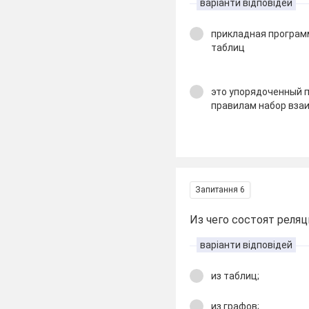
варіанти відповідей
прикладная програм
таблиц
это упорядоченный 
правилам набор вза
Запитання 6
Из чего состоят реля
варіанти відповідей
из таблиц;
из графов;