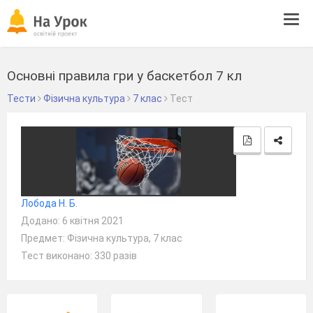
Tog
navi
Основні правила гри у баскетбол 7 кл
Тести
Фізична культура
7 клас
Тест
Лобода Н. Б.
Додано: 6 квітня 2021
Предмет: Фізична культура, 7 клас
Тест виконано: 330 разів