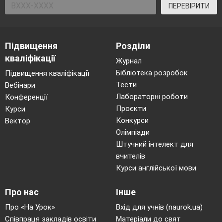
ПЕРЕВІРИТИ
Підвищення
Розділи
кваліфікації
Журнал
Бібліотека розробок
Підвищення кваліфікації
Тести
Вебінари
Лабораторні роботи
Конференції
Проєкти
Курси
Конкурси
Вектор
Олімпіади
Штучний інтелект для
вчителів
Курси англійської мови
Про нас
Інше
Про «На Урок»
Вхід для учнів (naurok.ua)
Співпраця закладів освіти
Матеріали до свят