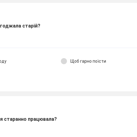
огоджала старій?
оду
Щоб гарно поїсти
ця старанно працювала?