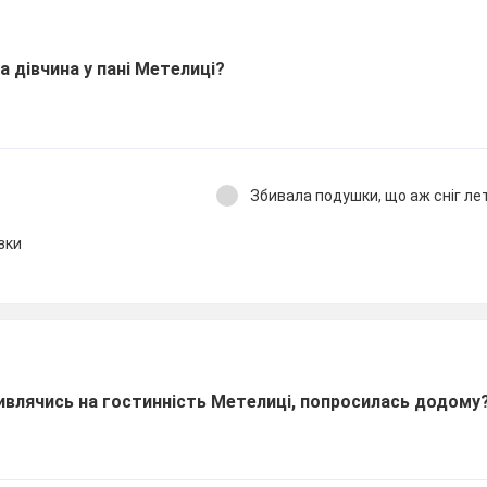
а дівчина у пані Метелиці?
Збивала подушки, що аж сніг лет
азки
ивлячись на гостинність Метелиці, попросилась додому