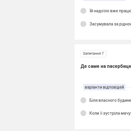
Їй надоїло вже прац
Засумувала за рідн
Запитання 7
Де саме на пасербиц
варіанти відповідей
Біля власного будин
Коли її зустріла мачу