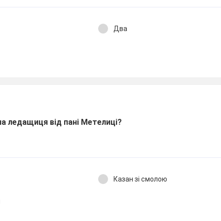
Два
а ледащиця від пані Метелиці?
Казан зі смолою
и