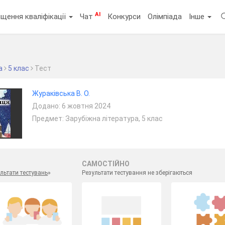
AI
щення кваліфікації
Чат
Конкурси
Олімпіада
Інше
а
5 клас
Тест
Жураківська В. О.
Додано: 6 жовтня 2024
Предмет: Зарубіжна література, 5 клас
САМОСТІЙНО
льтати тестувань
»
Результати тестування не зберігаються