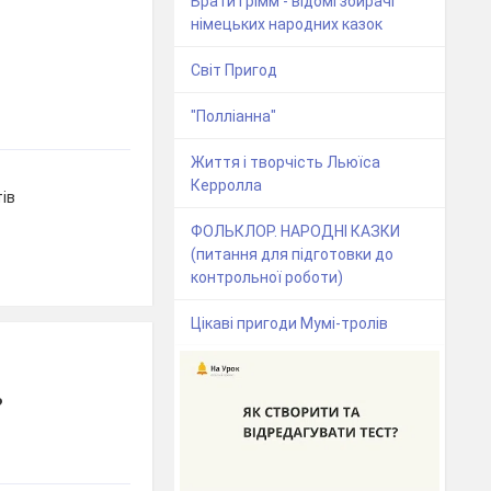
Брати Грімм - відомі збирачі
німецьких народних казок
Світ Пригод
"Полліанна"
Життя і творчість Льюїса
Керролла
ів
ФОЛЬКЛОР. НАРОДНІ КАЗКИ
(питання для підготовки до
контрольної роботи)
Цікаві пригоди Мумі-тролів
?