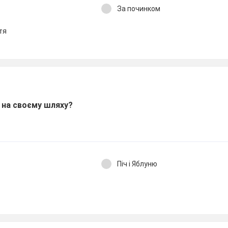
За починком
тя
а на своєму шляху?
Піч і Яблуню