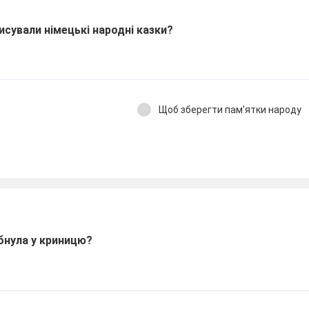
исували німецькі народні казки?
Щоб зберегти пам’ятки народу
бнула у криницю?