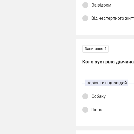
За відром
Від нестерпного жит
Запитання 4
Кого зустріла дівчин
варіанти відповідей
Собаку
Півня