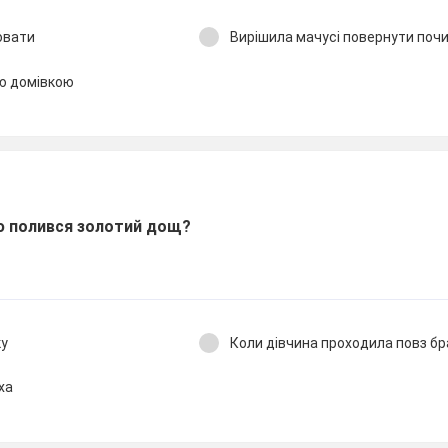
ювати
Вирішила мачусі повернути поч
ою домівкою
ю полився золотий дощ?
ку
Коли дівчина проходила повз б
ха