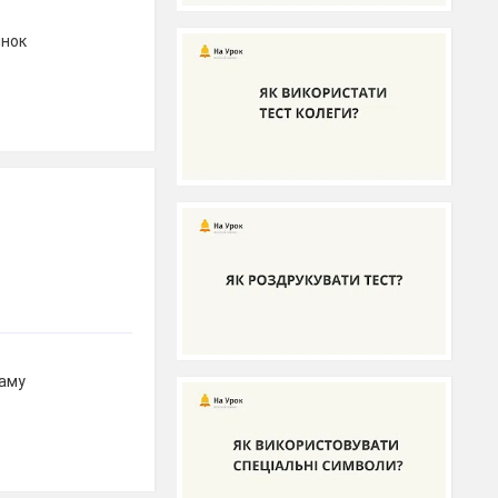
инок
раму