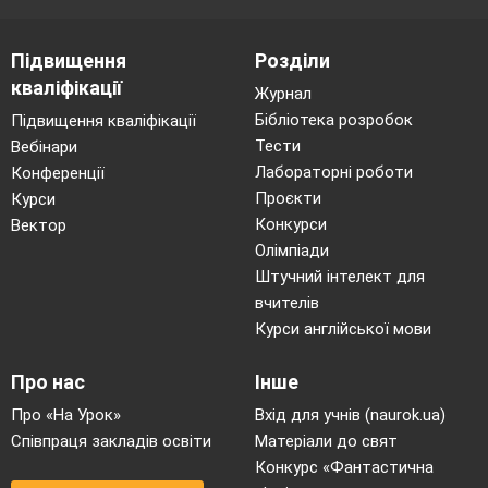
Підвищення
Розділи
кваліфікації
Журнал
Бібліотека розробок
Підвищення кваліфікації
Тести
Вебінари
Лабораторні роботи
Конференції
Проєкти
Курси
Конкурси
Вектор
Олімпіади
Штучний інтелект для
вчителів
Курси англійської мови
Про нас
Інше
Про «На Урок»
Вхід для учнів (naurok.ua)
Співпраця закладів освіти
Матеріали до свят
Конкурс «Фантастична