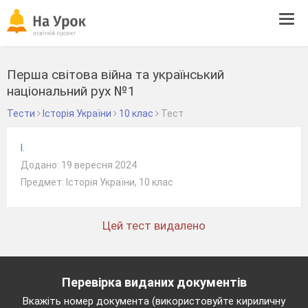
Tog
navi
Перша світова війна та український
національний рух №1
Тести
Історія України
10 клас
Тест
l.
Додано: 19 вересня 2024
Предмет: Історія України, 10 клас
Цей тест видалено
Перевірка виданих документів
Вкажіть номер документа (використовуйте кириличну