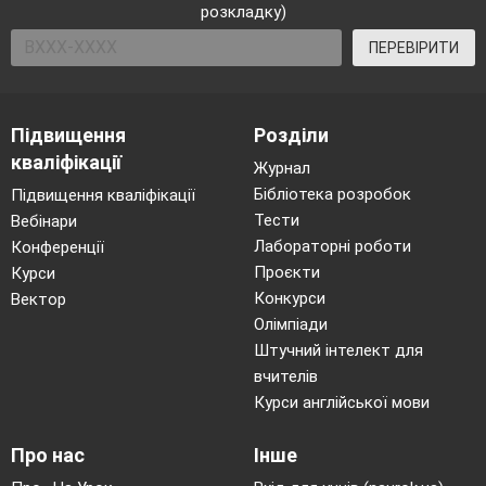
розкладку)
ПЕРЕВІРИТИ
Підвищення
Розділи
кваліфікації
Журнал
Бібліотека розробок
Підвищення кваліфікації
Тести
Вебінари
Лабораторні роботи
Конференції
Проєкти
Курси
Конкурси
Вектор
Олімпіади
Штучний інтелект для
вчителів
Курси англійської мови
Про нас
Інше