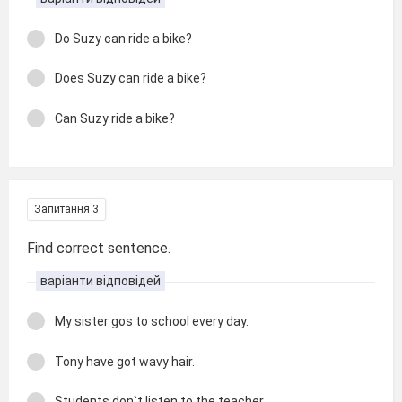
Do Suzy can ride a bike?
Does Suzy can ride a bike?
Can Suzy ride a bike?
Запитання 3
Find correct sentence.
варіанти відповідей
My sister gos to school every day.
Tony have got wavy hair.
Students don`t listen to the teacher.