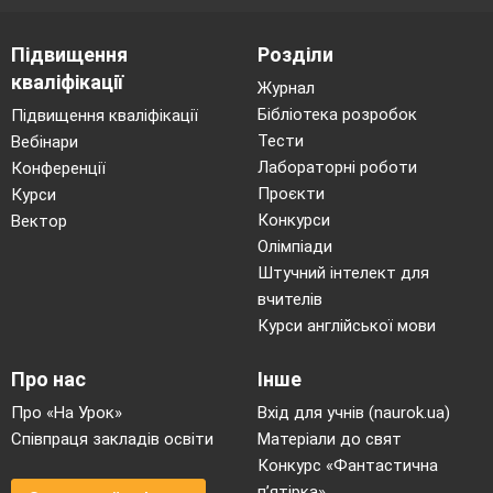
Підвищення
Розділи
кваліфікації
Журнал
Бібліотека розробок
Підвищення кваліфікації
Тести
Вебінари
Лабораторні роботи
Конференції
Проєкти
Курси
Конкурси
Вектор
Олімпіади
Штучний інтелект для
вчителів
Курси англійської мови
Про нас
Інше
Про «На Урок»
Вхід для учнів (naurok.ua)
Співпраця закладів освіти
Матеріали до свят
Конкурс «Фантастична
п’ятірка»