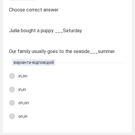
Choose correct answer
Juilia bought a puppy ___Saturday.
Our family usually goes to the seaside___summer.
варіанти відповідей
in,on
in,in
on,on
on,in