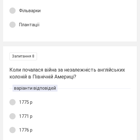
Фільварки
Плантації
Запитання 8
Коли почалася війна за незалежність англійських
колоній в Північній Америці?
варіанти відповідей
1775 р
1771 р
1776 р