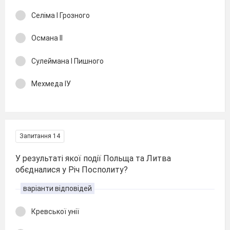
Селіма І Грозного
Османа ІІ
Сулеймана І Пишного
Мехмеда ІУ
Запитання 14
У результаті якої події Польща та Литва
обєдналися у Річ Посполиту?
варіанти відповідей
Кревської унії