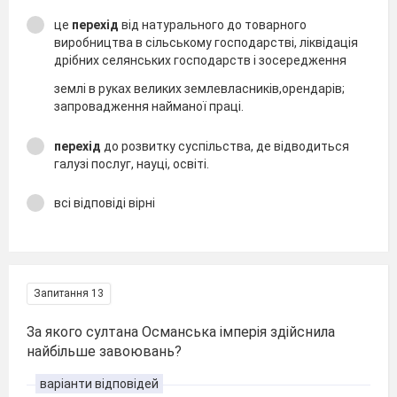
це
перехід
від натурального до товарного
виробництва в сільському господарстві, ліквідація
дрібних селянських господарств і зосередження
землі в руках великих землевласників,орендарів;
запровадження найманої праці.
п ерехід
до розвитку суспільства, де відводиться
галузі послуг, науці, освіті.
всі відповіді вірні
Запитання 13
За якого султана Османська імперія здійснила
найбільше завоювань?
варіанти відповідей