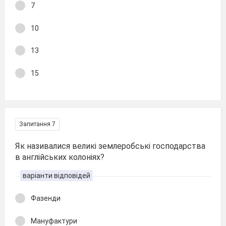
7
10
13
15
Запитання 7
Як називалися великі землеробські господарства
в англійських колоніях?
варіанти відповідей
Фазенди
Мануфактури