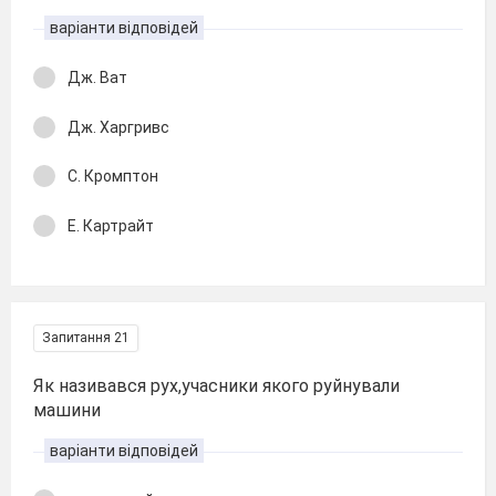
варіанти відповідей
Дж. Ват
Дж. Харгривс
С. Кромптон
Е. Картрайт
Запитання 21
Як називався рух,учасники якого руйнували
машини
варіанти відповідей