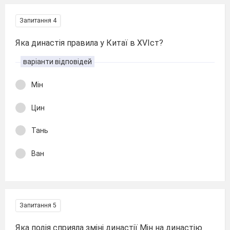
Запитання 4
Яка династія правила у Китаї в ХVІст?
варіанти відповідей
Мін
Цин
Тань
Ван
Запитання 5
Яка подія сприяла зміні династії Мін на династію