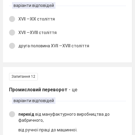
варіанти відповідей
XVII —XIХ століття
XVII —XVIII століття
друга половина XVII —XVIII століття
Запитання 12
Промисловий переворот
- це
варіанти відповідей
перехід
від мануфактурного виробництва до
фабричного,
від ручної праці до машинної.