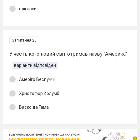
олігархи
Запитання 25
У честь кого новий світ отримав назву "Америка"
варіанти відповідей
Амеріго Веспуччі
Христофор Колумб
Васко да Гама