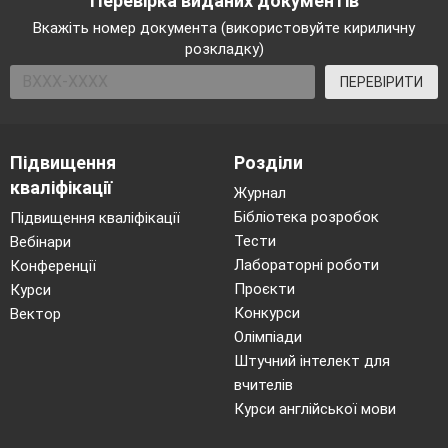
Перевірка виданих документів
Вкажіть номер документа (використовуйте кириличну
розкладку)
ПЕРЕВІРИТИ
Підвищення
Розділи
кваліфікації
Журнал
Бібліотека розробок
Підвищення кваліфікації
Тести
Вебінари
Лабораторні роботи
Конференції
Проєкти
Курси
Конкурси
Вектор
Олімпіади
Штучний інтелект для
вчителів
Курси англійської мови