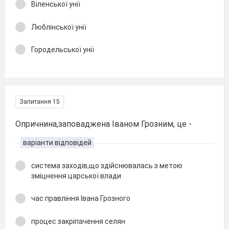
Віленської унії
Люблінської унії
Городельської унії
Запитання 15
Опричнина,заповаджена Іваном Грозним, це -
варіанти відповідей
система заходів,що здійснювалась з метою
зміцнення царської влади
час правління Івана Грозного
процес закріпачення селян