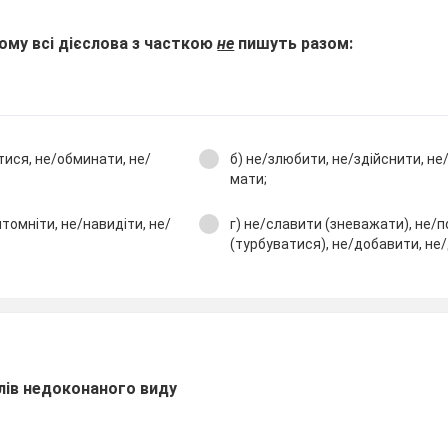
кому всі дієслова з часткою
не
пишуть разом:
утися, не/обминати, не/
б) не/злюбити, не/здійснити, не
мати;
итомніти, не/навидіти, не/
г) не/славити (зневажати), не/п
(турбуватися), не/добавити, не
слів недоконаного виду