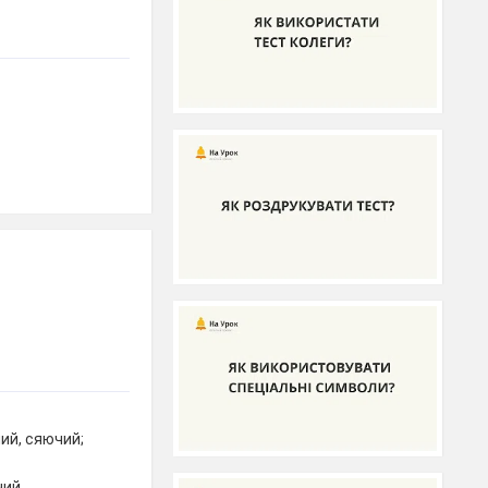
ий, сяючий;
чий,