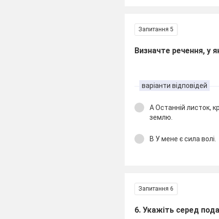
Запитання 5
Визначте речення, у 
варіанти відповідей
А Останній листок, 
землю.
В У мене є сила волі.
Запитання 6
6. Укажіть серед пода