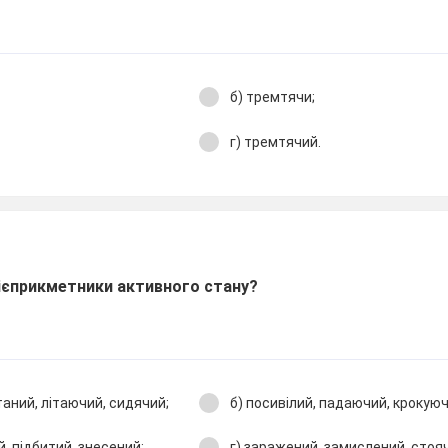
б) тремтячи;
г) тремтячий.
 дієприкметники активного стану?
аний, літаючий, сидячий;
б) посивілий, падаючий, крокуюч
й, підбитий, знесений;
г) заражений, замислений, стоя