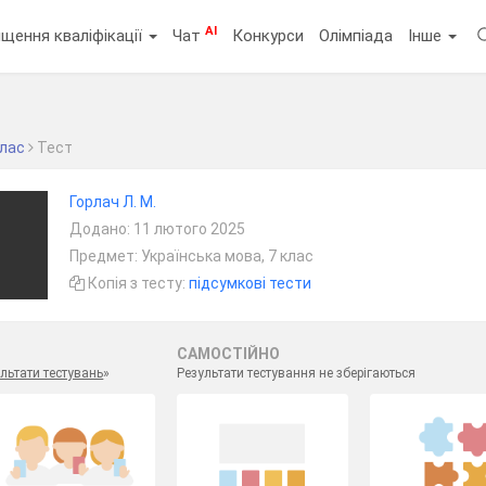
AI
щення кваліфікації
Чат
Конкурси
Олімпіада
Інше
клас
Тест
Горлач Л. М.
Додано: 11 лютого 2025
Предмет: Українська мова, 7 клас
Копія з тесту:
підсумкові тести
САМОСТІЙНО
льтати тестувань
»
Результати тестування не зберігаються