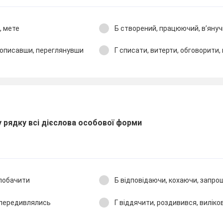
ь, мете
Б створений, працюючий, в’яну
 описавши, переглянувши
Г списати, витерти, обговорити,
 рядку всі дієслова особової форми
 побачити
Б відповідаючи, кохаючи, запр
 передивлялись
Г віддячити, роздивився, виліко