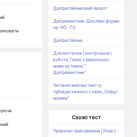
Дієприслівниковий зворот
чий
Дієприкметник. Дієслівні форми
на -НО, -ТО
 виховати
Дієприслівник
Діагностична ( контрольна )
робота 7 клас з української
мови за темою "
Дієприкметник"
Читання мовчки тексту
публіцистичного стилю ,,Співці-
музики''
ошуючи
Схожі тест
вний
Правопис прислівників (7клас)