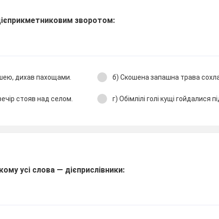
 дієприкметниковим зворотом:
ишею, дихав пахощами.
б) Скошена запашна трава сохла
вечір стояв над селом.
г) Обімлілі голі кущі гойдалися пі
якому усі слова — дієприслівники: