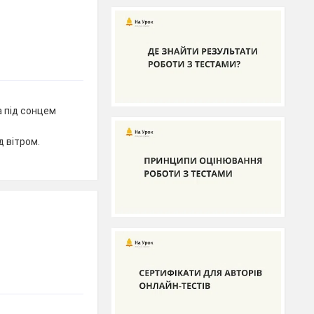
 під сонцем
д вітром.