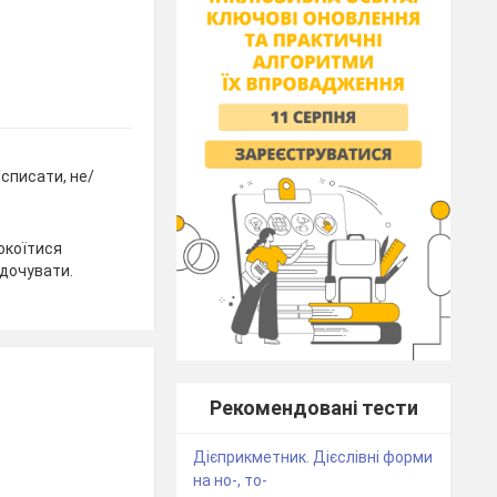
/списати, не/
окоїтися
/дочувати.
Рекомендовані тести
Дієприкметник. Дієслівні форми
на но-, то-