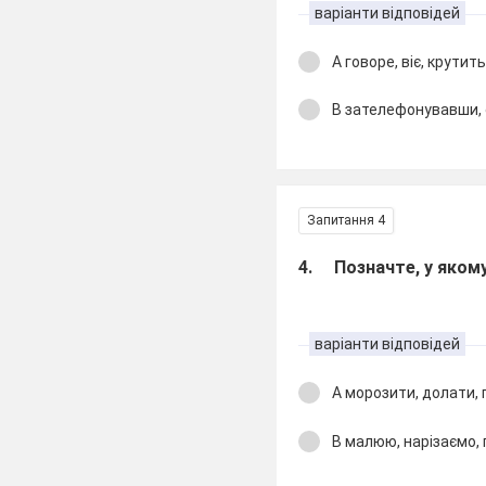
варіанти відповідей
А говоре, віє, крутит
В зателефонувавши,
Запитання 4
4. Позначте, у якому
варіанти відповідей
А морозити, долати,
В малюю, нарізаємо,