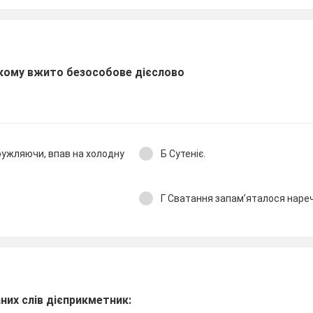
якому вжито безособове дієслово
кружляючи, впав на холодну
Б Сутеніє.
Г Сватання запам’яталося наре
них слів дієприкметник: