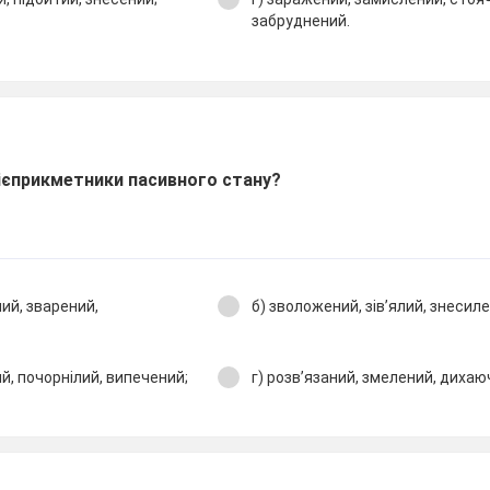
забруднений.
 дієприкметники пасивного стану?
ий, зварений,
б) зволожений, зів’ялий, знесиле
й, почорнілий, випечений;
г) розв’язаний, змелений, дихаю