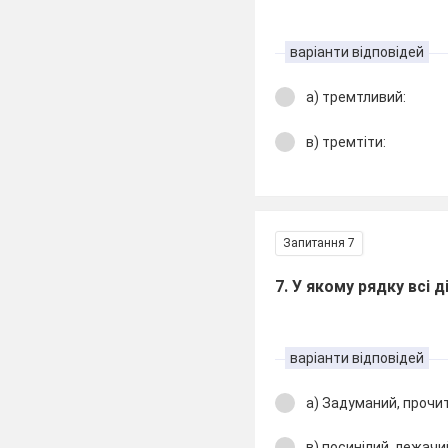
варіанти відповідей
а) тремтливий:
в) тремтіти:
Запитання 7
7. У якому рядку всі
варіанти відповідей
а) Задуманий, прочит
в) посинілий, лежачи