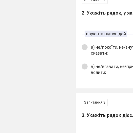
2. Укажіть рядок, у я
варіанти відповідей
а) не/покоїти, не/зч
сказати;
в) не/вгавати, не/пр
волити;
Запитання 3
3. Укажіть рядок діє