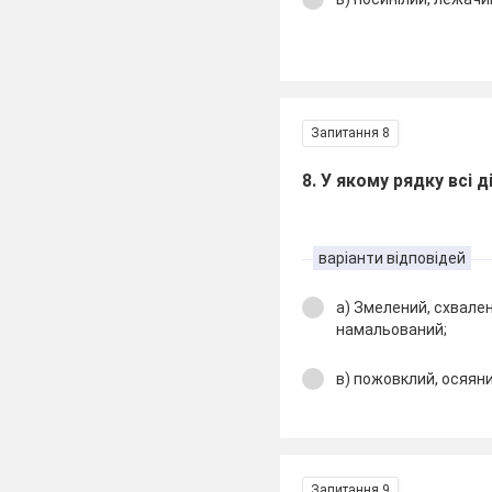
Запитання 8
8. У якому рядку всі
варіанти відповідей
а) Змелений, схвален
намальований;
в) пожовклий, осяяни
Запитання 9