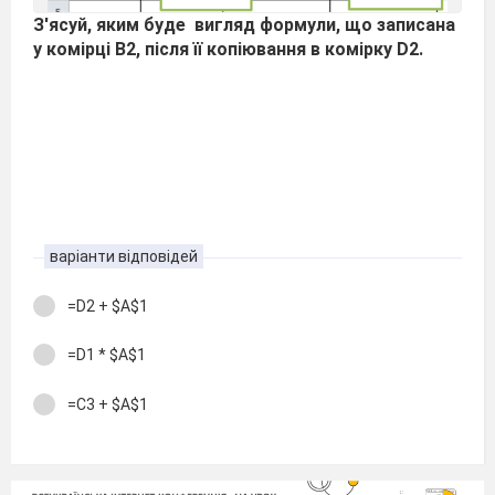
З'ясуй, яким буде вигляд формули, що записана
у комірці В2, після її копіювання в комірку D2.
варіанти відповідей
=D2 + $A$1
=D1 * $A$1
=С3 + $A$1