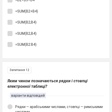
=B2+B3+B4
=SUM(B2+B4)
=SUM(B2;B4)
=SUM(B2,B4)
=SUM(B2:B4)
Запитання 12
Яким чином позначаються рядки і стовпці
електронної таблиці?
варіанти відповідей
Рядки — арабськими числами, стовпці — римськими
числами