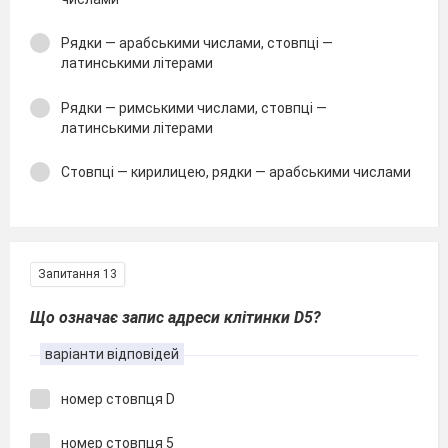
Рядки — арабськими числами, стовпці —
латинськими літерами
Рядки — римськими числами, стовпці —
латинськими літерами
Стовпці — кирилицею, рядки — арабськими числами
Запитання 13
Що означає запис адреси клітинки D5?
варіанти відповідей
номер стовпця D
номер стовпця 5