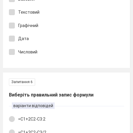
Текстовий
Графічний
Дата
Числовий
Запитання 6
Виберіть правильний запис формули
варіанти відповідей
=С1+2С2-С3:2
=С1+2С2-С3/2