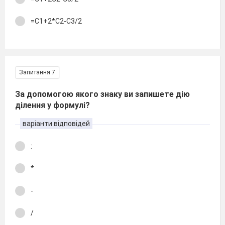
=С1+2*С2-С3/2
Запитання 7
За допомогою якого знаку ви запишете дію
ділення у формулі?
варіанти відповідей
:
*
-
/