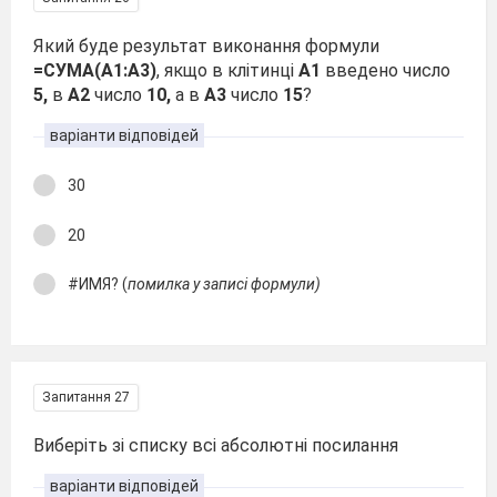
Який буде результат виконання формули
=СУМА(А1:А3)
, якщо в клітинці
А1
введено число
5,
в
А2
число
10,
а в
А3
число
15
?
варіанти відповідей
30
20
#ИМЯ? (
помилка у записі формули)
Запитання 27
Виберіть зі списку всі абсолютні посилання
варіанти відповідей