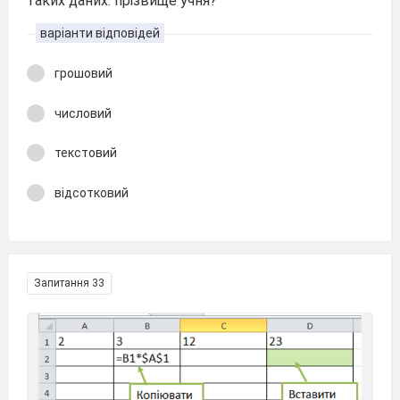
таких даних: прізвище учня?
варіанти відповідей
грошовий
числовий
текстовий
відсотковий
Запитання 33