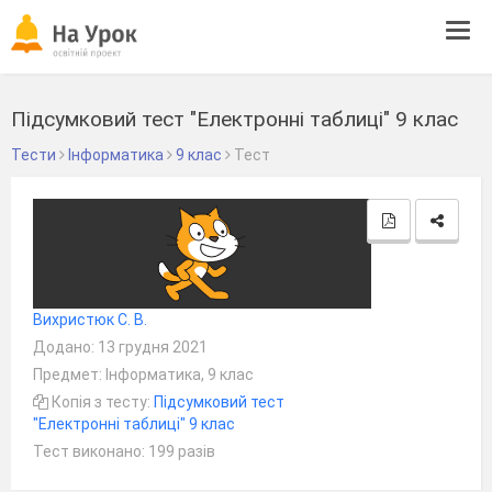
Tog
navi
Підсумковий тест "Електронні таблиці" 9 клас
Тести
Інформатика
9 клас
Тест
Вихристюк С. В.
Додано: 13 грудня 2021
Предмет: Інформатика, 9 клас
Копія з тесту:
Підсумковий тест
"Електронні таблиці" 9 клас
Тест виконано: 199 разів