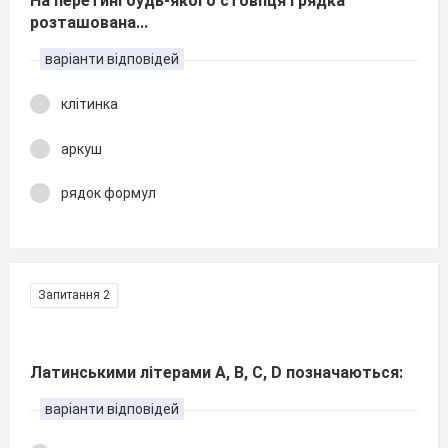
На перетині будь-якого стовпця і рядка
розташована...
варіанти відповідей
клітинка
аркуш
рядок формул
Запитання 2
Латинськими літерами А, В, С, D позначаються:
варіанти відповідей