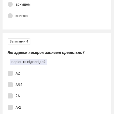
аркушем
книгою
Запитання 4
Які адреси комірок записані правильно?
варіанти відповідей
А2
АВ4
2А
А-2