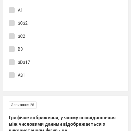
А1
$C$2
$C2
B3
$D$17
A$1
Запитання 28
Графічне зображення, у якому співвідношення
між числовими даними відображається з
використанням фігур - це ...