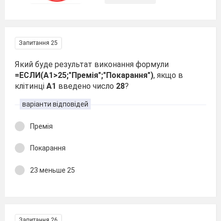
Запитання 25
Який буде результат виконання формули
=ЕСЛИ(А1>25;"Премія";"Покарання")
, якщо в
клітинці
А1
введено число
28
?
варіанти відповідей
Премія
Покарання
23 меньше 25
Запитання 26