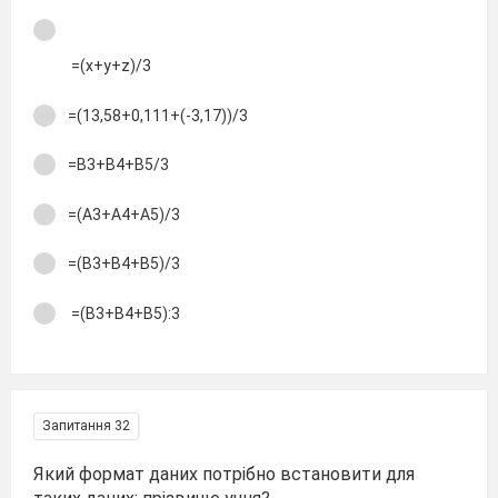
=(x+y+z)/3
=(13,58+0,111+(-3,17))/3
=B3+B4+B5/3
=(A3+A4+A5)/3
=(B3+B4+B5)/3
=(B3+B4+B5):3
Запитання 32
Який формат даних потрібно встановити для