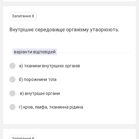
Запитання 8
Внутрішнє середовище організму утворюють:
варіанти відповідей
а) тканини внутрішніх органів
б) порожнини тіла
в) внутрішні органи
г) кров, лімфа, тканинна рідина
Запитання 9