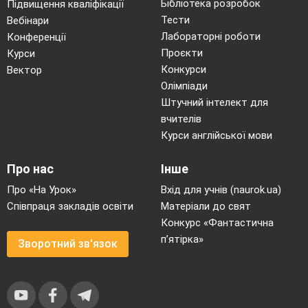
Бібліотека розробок
Підвищення кваліфікації
Тести
Вебінари
Лабораторні роботи
Конференції
Проєкти
Курси
Конкурси
Вектор
Олімпіади
Штучний інтелект для
вчителів
Курси англійської мови
Про нас
Інше
Про «На Урок»
Вхід для учнів (naurok.ua)
Співпраця закладів освіти
Матеріали до свят
Конкурс «Фантастична
п’ятірка»
Зворотний зв'язок