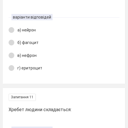
варіанти відповідей
а) нейрон
б) фагоцит
в) нефрон
г) еритроцит
Запитання 11
Хребет людини складається: