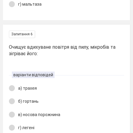
г) мальтаза
Запитання 6
Очищує вдихуване повітря від пилу, мікробів та
зігріває його:
варіанти відповідей
а) трахея
б) гортань
в) носова порожнина
г) легені