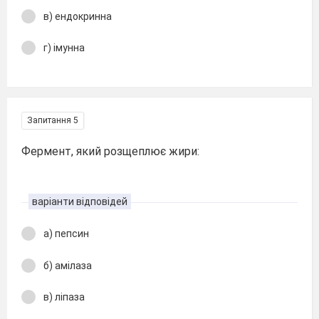
в) ендокринна
г) імунна
Запитання 5
Фермент, який розщеплює жири:
варіанти відповідей
а) пепсин
б) амілаза
в) ліпаза