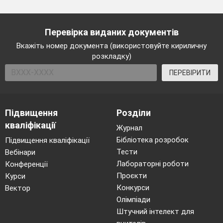
Перевірка виданих документів
Вкажіть номер документа (використовуйте кириличну
розкладку)
ПЕРЕВІРИТИ
Підвищення
Розділи
кваліфікації
Журнал
Бібліотека розробок
Підвищення кваліфікації
Тести
Вебінари
Лабораторні роботи
Конференції
Проєкти
Курси
Конкурси
Вектор
Олімпіади
Штучний інтелект для