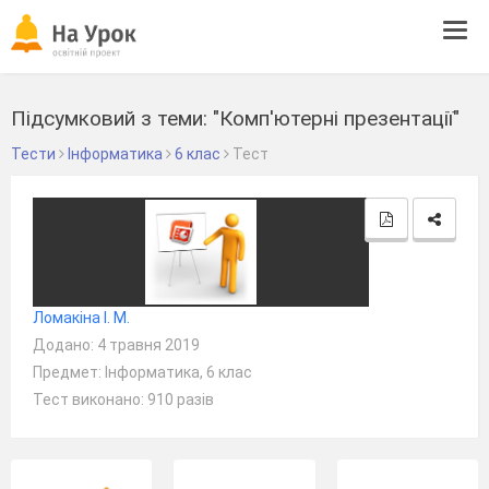
Tog
navi
Підсумковий з теми: "Комп'ютерні презентації"
Тести
Інформатика
6 клас
Тест
Ломакіна І. М.
Додано: 4 травня 2019
Предмет: Інформатика, 6 клас
Тест виконано: 910 разів