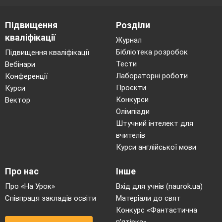
Підвищення
Розділи
кваліфікації
Журнал
Бібліотека розробок
Підвищення кваліфікації
Тести
Вебінари
Лабораторні роботи
Конференції
Проєкти
Курси
Конкурси
Вектор
Олімпіади
Штучний інтелект для
вчителів
Курси англійської мови
Про нас
Інше
Про «На Урок»
Вхід для учнів (naurok.ua)
Співпраця закладів освіти
Матеріали до свят
Конкурс «Фантастична