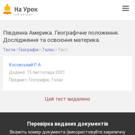
Tog
navi
Південна Америка. Географічне положення.
Дослідження та освоєння материка.
Тести
Географія
7 клас
Тест
Косовський Р. А.
Додано: 15 листопада 2021
Предмет: Географія, 7 клас
Цей тест видалено
Перевірка виданих документів
Вкажіть номер документа (використовуйте кириличну