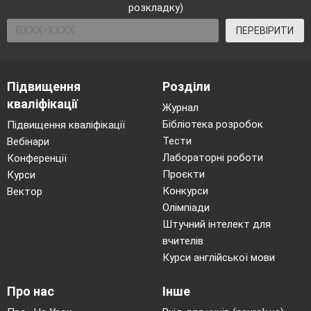
розкладку)
ПЕРЕВІРИТИ
Підвищення
Розділи
кваліфікації
Журнал
Бібліотека розробок
Підвищення кваліфікації
Тести
Вебінари
Лабораторні роботи
Конференції
Проєкти
Курси
Конкурси
Вектор
Олімпіади
Штучний інтелект для
вчителів
Курси англійської мови
Про нас
Інше