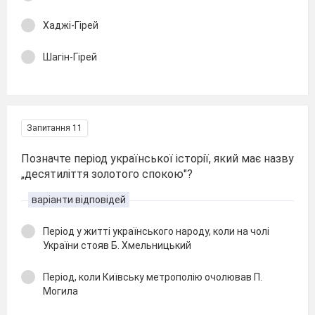
Хаджі-Гірей
Шагін-Гірей
Запитання 11
Позначте період української історії, який має назву
„десятиліття золотого спокою"?
варіанти відповідей
Період у житті українського народу, коли на чолі
України стояв Б. Хмельницький
Період, коли Київську метрополію очолював П.
Могила