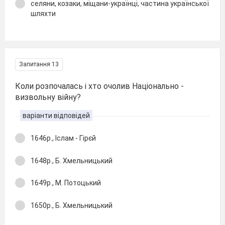
селяни, козаки, міщани-українці, частина української
шляхти
Запитання 13
Коли розпочалась і хто очолив Національно -
визвольну війну?
варіанти відповідей
1646р., Іслам - Гірєй
1648р., Б. Хмельницький
1649р., М. Потоцький
1650р., Б. Хмельницький