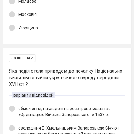
Молдова
Московія
Угорщина
Запитання 2
Яка подія стала приводом до початку Національно-
визвольної війни українського народу середини
XVII ст.?
варіанти відповідей
обмеження, накладені на реєстрове козацтво
«Ординацією Війська Запорозького...» 1638 р.
оволодіння Б. Хмельницьким Запорозькою Січчю і
проголошення його на козацькій раді гетьманом