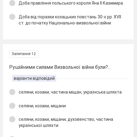
Доба правління польського короля Яна II Казимира
Доба від поразки козацьких повстань 30-х рр. XVII
ст. до початку Національно-визвольної війни
Запитання 12
Рушійними силами Визвольної війни були?..
варіанти відповідей
селяни, козаки, частина міщан, українська шляхта
селяни, козаки, міщани
селяни, козаки, міщани, духовенство, частина
української шляхти