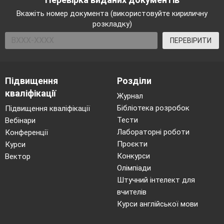
Вкажіть номер документа (використовуйте кириличну
розкладку)
ПЕРЕВІРИТИ
Підвищення
Розділи
кваліфікації
Журнал
Бібліотека розробок
Підвищення кваліфікації
Тести
Вебінари
Лабораторні роботи
Конференції
Проєкти
Курси
Конкурси
Вектор
Олімпіади
Штучний інтелект для
вчителів
Курси англійської мови