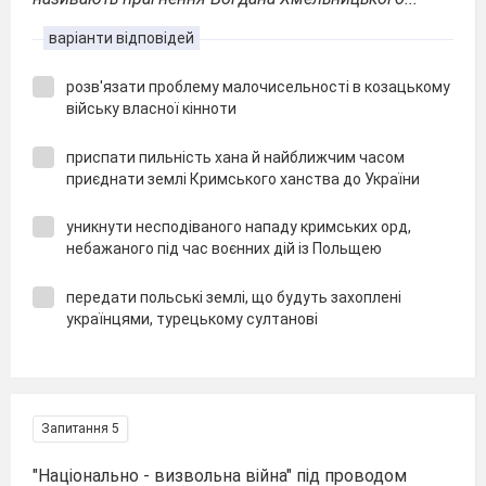
варіанти відповідей
розв′язати проблему малочисельності в козацькому
війську власної кінноти
приспати пильність хана й найближчим часом
приєднати землі Кримського ханства до України
уникнути несподіваного нападу кримських орд,
небажаного під час воєнних дій із Польщею
передати польські землі, що будуть захоплені
українцями, турецькому султанові
Запитання 5
"Національно - визвольна війна" під проводом