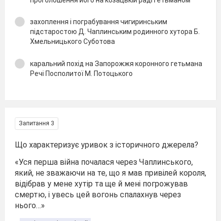
захоплення і пограбування чигиринським
підстаростою Д. Чаплинським родинного хутора Б.
Хмельницького Суботова
каральний похід на Запорожжя коронного гетьмана
Речі Посполитої М. Потоцького
Запитання 3
Що характеризує уривок з історичного джерела?
«Уся перша війна почалася через Чаплинського,
який, не зважаючи на те, що я мав привілей короля,
відібрав у мене хутір та ще й мені погрожував
смертю, і увесь цей вогонь спалахнув через
нього…»