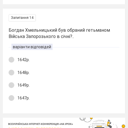
Запитання 14
Богдан Хмельницький був обраний гетьманом
Війська Запорозького в січні?..
варіанти відповідей
1642р.
1648р.
1649р.
1647р.