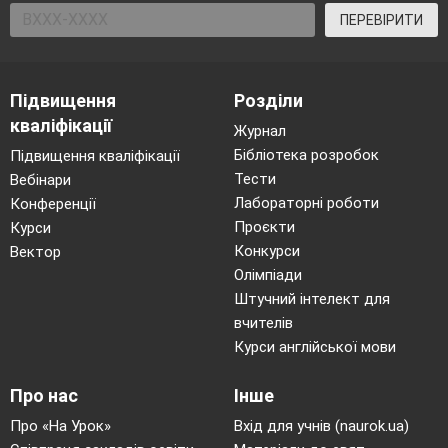
ПЕРЕВІРИТИ
Підвищення
Розділи
кваліфікації
Журнал
Бібліотека розробок
Підвищення кваліфікації
Тести
Вебінари
Лабораторні роботи
Конференції
Проєкти
Курси
Конкурси
Вектор
Олімпіади
Штучний інтелект для
вчителів
Курси англійської мови
Про нас
Інше
Про «На Урок»
Вхід для учнів (naurok.ua)