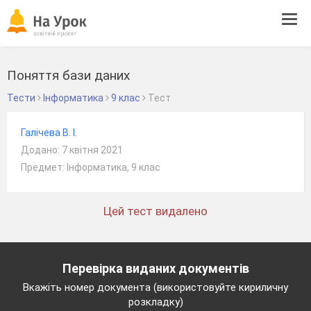
Tog
navi
Поняття бази даних
Тести
Інформатика
9 клас
Тест
Галічева В. І.
Додано: 7 квітня 2021
Предмет: Інформатика, 9 клас
Цей тест видалено
Перевірка виданих документів
Вкажіть номер документа (використовуйте кириличну
розкладку)