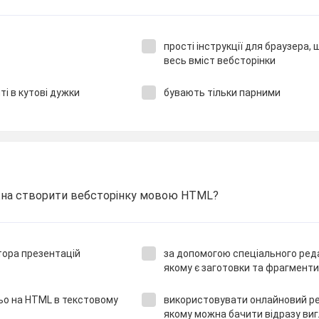
прості інструкції для браузера,
весь вміст вебсторінки
ті в кутові дужки
бувають тільки парними
на створити вебсторінку мовою HTML?
тора презентацій
за допомогою спеціального ред
якому є заготовки та фрагменти
ьо на HTML в текстовому
використовувати онлайновий ре
якому можна бачити відразу виг