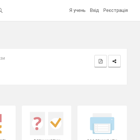
Я учень
Вхід
Реєстрація
ази