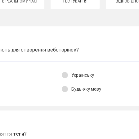
В РЕАЛЬНОМУ ЧАСІ
ТЕСТУВАННЯ
ВІДПОВІДНО
ють для створення вебсторінок?
Українську
Будь-яку мову
няття
теги
?