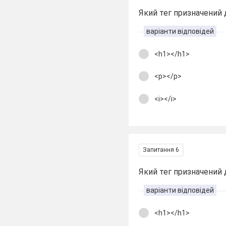
Який тег призначений
варіанти відповідей
<h1></h1>
<p></p>
<i></i>
Запитання 6
Який тег призначений 
варіанти відповідей
<h1></h1>