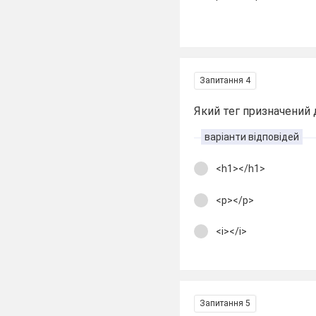
Запитання 4
Який тег призначений 
варіанти відповідей
<h1></h1>
<p></p>
<i></i>
Запитання 5