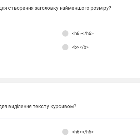
 для створення заголовку найменшого розміру?
<h6></h6>
<b></b>
для виділення тексту курсивом?
<h6></h6>