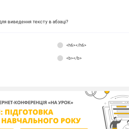
для виведення тексту в абзаці?
<h6></h6>
<b></b>