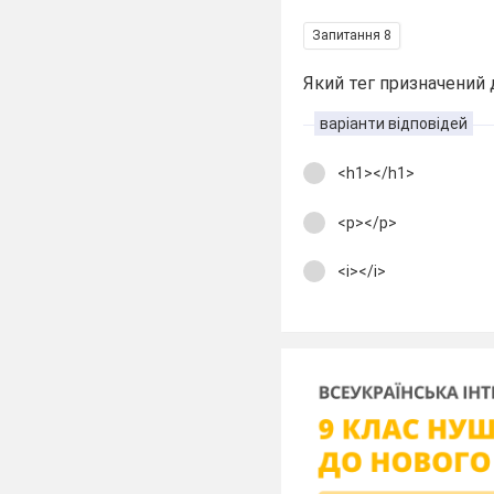
Запитання 8
Який тег призначений 
варіанти відповідей
<h1></h1>
<p></p>
<i></i>