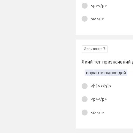
<p></p>
<i></i>
Запитання 7
Який тег призначений 
варіанти відповідей
<h1></h1>
<p></p>
<i></i>