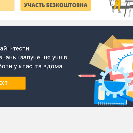
айн-тести
нань і залучення учнів
боти у класі та вдома
ЕСТ