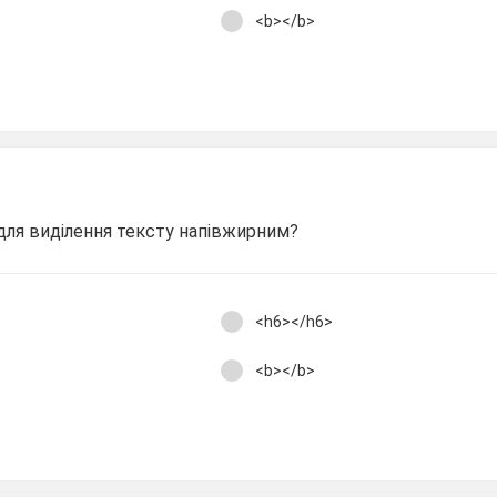
<b></b>
для виділення тексту напівжирним?
<h6></h6>
<b></b>