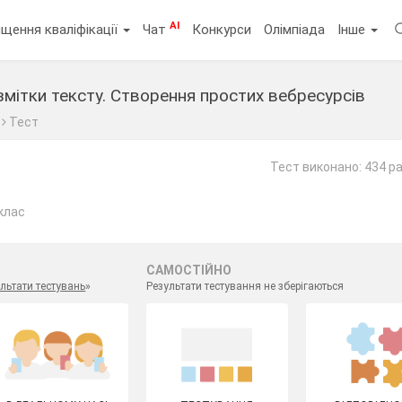
AI
щення кваліфікації
Чат
Конкурси
Олімпіада
Інше
мітки тексту. Створення простих вебресурсів
Тест
Тест виконано: 434 р
клас
САМОСТІЙНО
льтати тестувань
»
Результати тестування не зберігаються