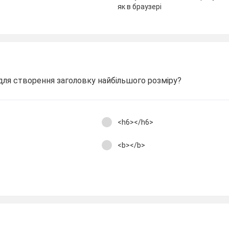
як в браузері
для створення заголовку найбільшого розміру?
<h6></h6>
<b></b>