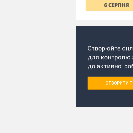
Створюйте онл
для контролю з
до активної ро
СТВОРИТИ Т