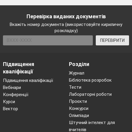
Перевірка виданих документів
Вкажіть номер документа (використовуйте кириличну
розкладку)
ПЕРЕВІРИТИ
Підвищення
Розділи
кваліфікації
Журнал
Бібліотека розробок
Підвищення кваліфікації
Тести
Вебінари
Лабораторні роботи
Конференції
Проєкти
Курси
Конкурси
Вектор
Олімпіади
Штучний інтелект для
вчителів