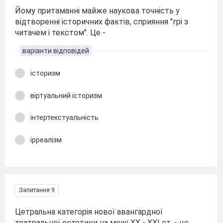
Йому притаманні майже наукова точність у
відтворенні історичних фактів, сприяння "грі з
читачем і текстом". Це -
варіанти відповідей
історизм
віртуальний історизм
інтертекстуальність
ірреалізм
Запитання 9
Цетральна категорія нової авангардної
театральної естетики на межі ХХ - ХХІ ст. - це