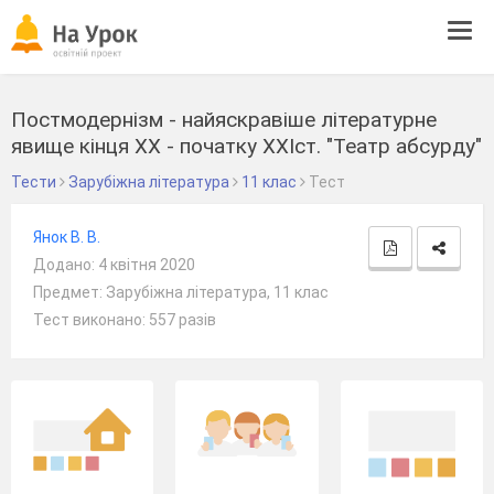
Tog
navi
Постмодернізм - найяскравіше літературне
явище кінця ХХ - початку ХХІст. "Театр абсурду"
Тести
Зарубіжна література
11 клас
Тест
Янок В. В.
Додано: 4 квітня 2020
Предмет: Зарубіжна література, 11 клас
Тест виконано: 557 разів