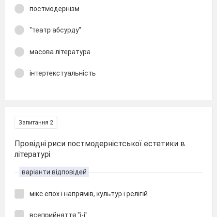
постмодернізм
"театр абсурду"
масова література
інтертекстуальність
Запитання 2
Провідні риси постмодерністської естетики в
літературі
варіанти відповідей
мікс епох і напрямів, культур і релігій
всеприйняття "і-і"