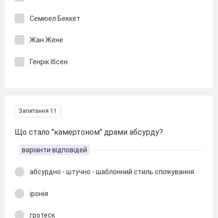
Семюел Беккет
Жан Жене
Генрік Ібсен
Запитання 11
Що стало "камертоном" драми абсурду?
варіанти відповідей
абсурдно - штучно - шаблонний стиль спілкування
іронія
гротеск