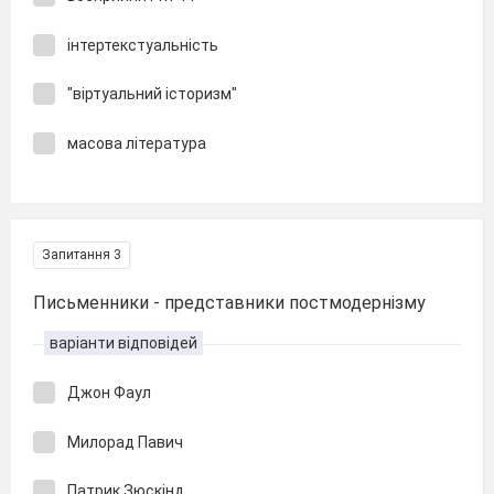
інтертекстуальність
"віртуальний історизм"
масова література
Запитання 3
Письменники - представники постмодернізму
варіанти відповідей
Джон Фаул
Милорад Павич
Патрик Зюскінд