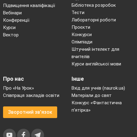
Бібліотека розробок
Підвищення кваліфікації
Тести
Вебінари
Лабораторні роботи
Конференції
Проєкти
Курси
Конкурси
Вектор
Олімпіади
Штучний інтелект для
вчителів
Курси англійської мови
Про нас
Інше
Про «На Урок»
Вхід для учнів (naurok.ua)
Співпраця закладів освіти
Матеріали до свят
Конкурс «Фантастична
п’ятірка»
Зворотний зв'язок