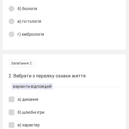
б) біологія
в) гістологія
г) ембріологія
Запитання 2
2. Вибрати з переліку ознаки життя
варіанти відповідей
а) дихання
б) шлюбні ігри
в) характер