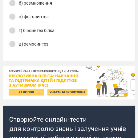
б) розмноження
в) фотосинтез
г) біосинтез білка
д) хемосинтез
Створюйте онлайн-тести
для контролю знань і залучення учнів
до активної роботи у класі та вдома