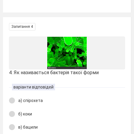
Запитання 4
4. Як називається бактерія такої форми
варіанти відповідей
а) спірохета
б) коки
в) бацили