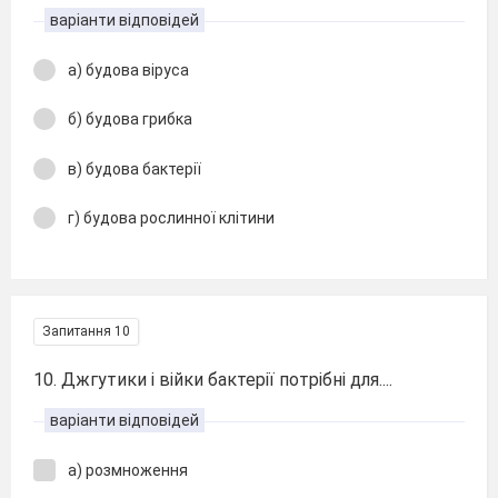
варіанти відповідей
а) будова віруса
б) будова грибка
в) будова бактерії
г) будова рослинної клітини
Запитання 10
10. Джгутики і війки бактерії потрібні для....
варіанти відповідей
а) розмноження