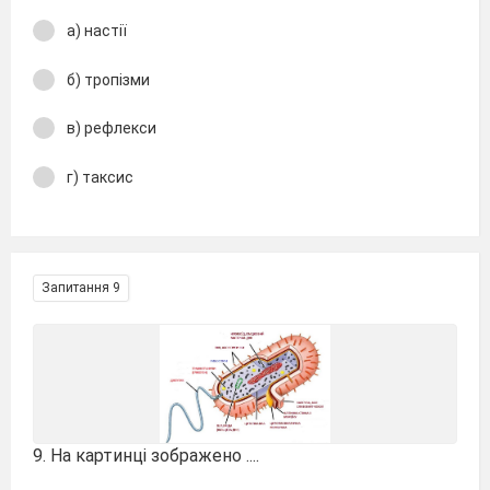
а) настії
б) тропізми
в) рефлекси
г) таксис
Запитання 9
9. На картинці зображено ....