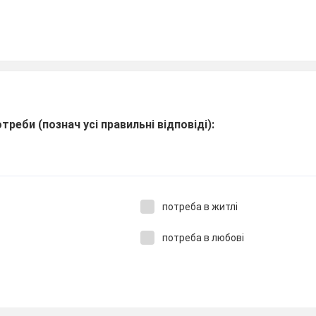
треби (познач усі правильні відповіді):
потреба в житлі
потреба в любові