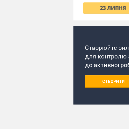
Створюйте онл
для контролю з
до активної ро
СТВОРИТИ Т