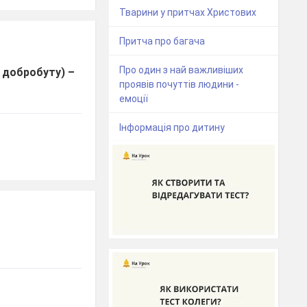
Тварини у притчах Христових
Притча про багача
Про один з най важливіших
 добробуту) –
проявів почуттів людини -
емоції
Інформація про дитину