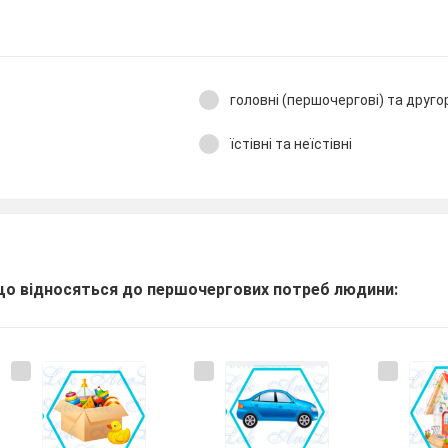
головні (першочергові) та друго
їстівні та неїстівні
, що відносяться до першочергових потреб людини: