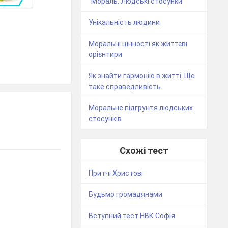
"Мораль. Людські стосунки"
Унікальність людини
Моральні цінності як життєві
орієнтири
Як знайти гармонію в житті. Що
таке справедливість.
Моральне підгрунтя людських
стосунків
Схожі тест
Притчі Христові
Будьмо громадянами
Вступний тест НВК Софія