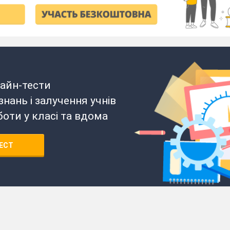
айн-тести
нань і залучення учнів
боти у класі та вдома
ЕСТ