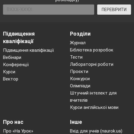
ПЕРЕВІРИТИ
Підвищення
Розділи
кваліфікації
Журнал
Бібліотека розробок
Підвищення кваліфікації
Тести
Вебінари
Лабораторні роботи
Конференції
Проєкти
Курси
Конкурси
Вектор
Олімпіади
Штучний інтелект для
вчителів
Курси англійської мови
Про нас
Інше
Про «На Урок»
Вхід для учнів (naurok.ua)