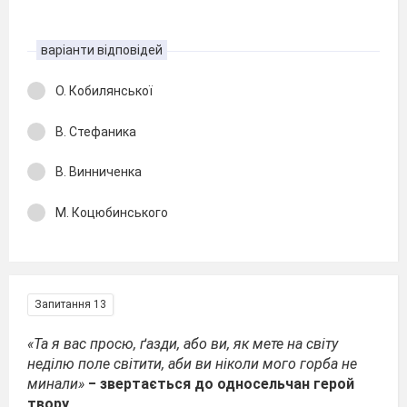
варіанти відповідей
О. Кобилянської
В. Стефаника
В. Винниченка
М. Коцюбинського
Запитання 13
«Та я вас просю, ґазди, або ви, як мете на світу
неділю поле світити, аби ви ніколи мого горба не
минали»
‒ звертається до односельчан герой
твору