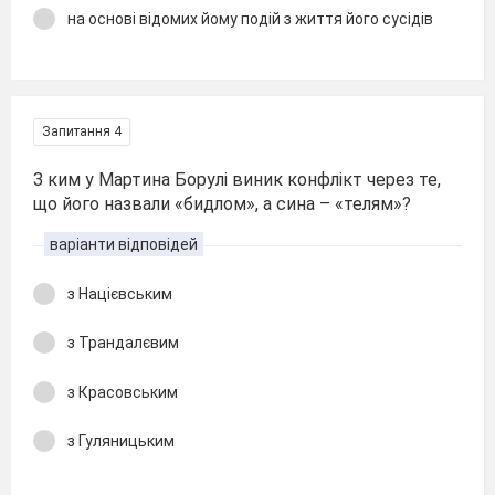
на основі відомих йому подій з життя його сусідів
Запитання 4
З ким у Мартина Борулі виник конфлікт через те,
що його назвали «бидлом», а сина – «телям»?
варіанти відповідей
з Націєвським
з Трандалєвим
з Красовським
з Гуляницьким