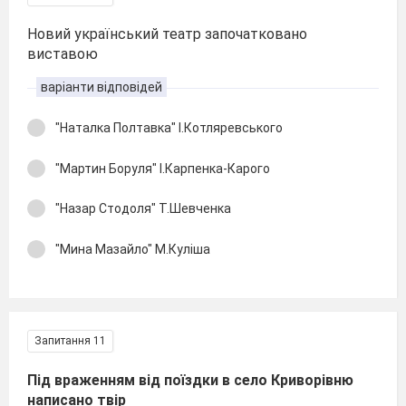
Новий український театр започатковано
виставою
варіанти відповідей
"Наталка Полтавка" І.Котляревського
"Мартин Боруля" І.Карпенка-Карого
"Назар Стодоля" Т.Шевченка
"Мина Мазайло" М.Куліша
Запитання 11
Під враженням від поїздки в село Криворівню
написано твір