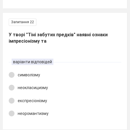
Запитання 22
У творі "Тіні забутих предків" наявні ознаки
імпресіонізму та
варіанти відповідей
символізму
неокласицизму
експресіонізму
неоромантизму