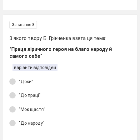
Запитання 8
З якого твору Б. Грінченка взята ця тема:
"Праця ліричного героя на благо народу й
самого себе"
варіанти відповідей
"Доки"
"До праці"
"Моє щастя"
"До народу"