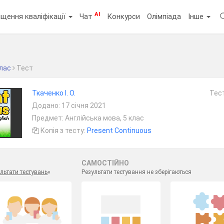
AI
щення кваліфікації
Чат
Конкурси
Олімпіада
Інше
клас
Тест
Ткаченко І. О.
Тест
Додано: 17 січня 2021
Предмет: Англійська мова, 5 клас
Копія з тесту:
Present Continuous
САМОСТІЙНО
льтати тестувань
»
Результати тестування не зберігаються