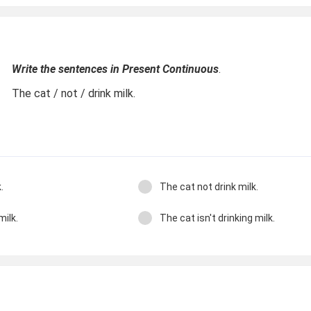
Write the sentences in Present Continuous
.
The cat / not / drink milk.
.
The cat not drink milk.
milk.
The cat isn't drinking milk.