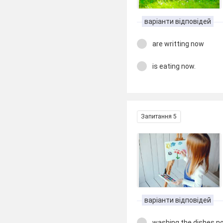
варіанти відповідей
are writting now
is eating now.
Запитання 5
варіанти відповідей
washing the dishes n