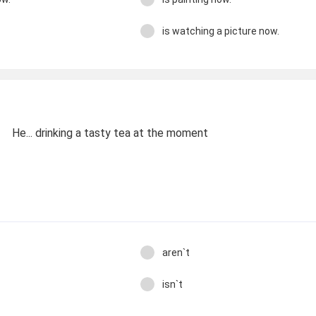
is watching а picture now.
He... drinking a tasty tea at the moment
aren`t
isn`t