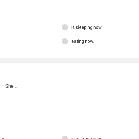
is sleeping now
eating now.
She ......
ow.
is painting now.