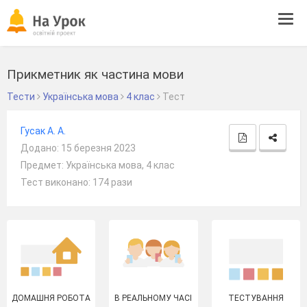
Tog
navi
Прикметник як частина мови
Тести
Українська мова
4 клас
Тест
Гусак А. А.
Додано: 15 березня 2023
Предмет: Українська мова, 4 клас
Тест виконано: 174 рази
ДОМАШНЯ РОБОТА
В РЕАЛЬНОМУ ЧАСІ
ТЕСТУВАННЯ