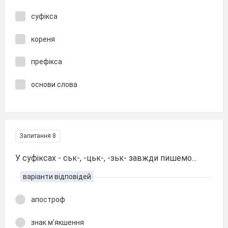
суфікса
кореня
префікса
основи слова
Запитання 8
У суфіксах - ськ-, -цьк-, -зьк- завжди пишемо...
варіанти відповідей
апостроф
знак м'якшення