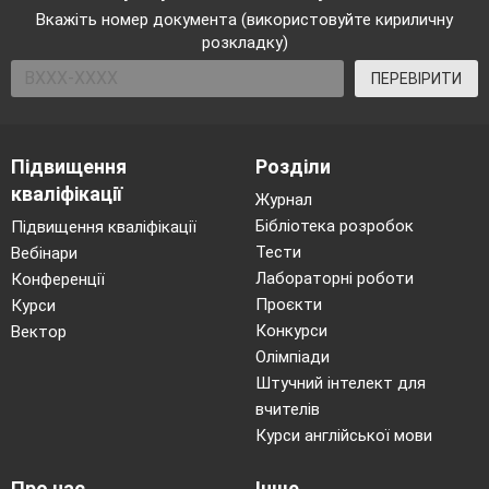
Вкажіть номер документа (використовуйте кириличну
розкладку)
ПЕРЕВІРИТИ
Підвищення
Розділи
кваліфікації
Журнал
Бібліотека розробок
Підвищення кваліфікації
Тести
Вебінари
Лабораторні роботи
Конференції
Проєкти
Курси
Конкурси
Вектор
Олімпіади
Штучний інтелект для
вчителів
Курси англійської мови
Про нас
Інше