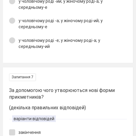
у чоловічому роді -ий; у жіночому роді-а; у
середньому-е
у чоловічому роді -а; у жіночому роді-ий; у
середньому-е
у чоловічому роді -е; у жіночому роді-а; у
середньому-ий
Запитання 7
За допомогою чого утворюються нові форми
прикметників?
(декілька правильних відповідей)
варіанти відповідей
закінчення