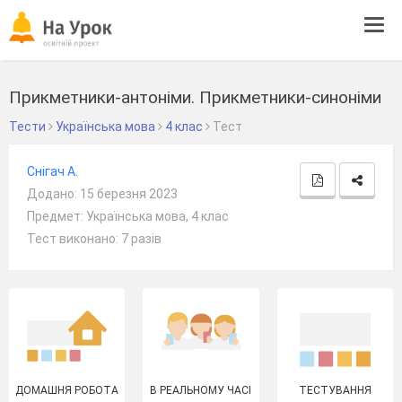
Tog
navi
Прикметники-антоніми. Прикметники-синоніми
Тести
Українська мова
4 клас
Тест
Снігач А.
Додано: 15 березня 2023
Предмет: Українська мова, 4 клас
Тест виконано: 7 разів
ДОМАШНЯ РОБОТА
В РЕАЛЬНОМУ ЧАСІ
ТЕСТУВАННЯ