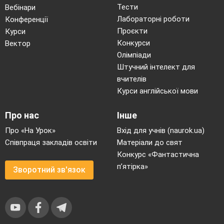
Тести
Вебінари
Лабораторні роботи
Конференції
Проєкти
Курси
Конкурси
Вектор
Олімпіади
Штучний інтелект для
вчителів
Курси англійської мови
Про нас
Інше
Про «На Урок»
Вхід для учнів (naurok.ua)
Співпраця закладів освіти
Матеріали до свят
Конкурс «Фантастична
п’ятірка»
Зворотний зв'язок