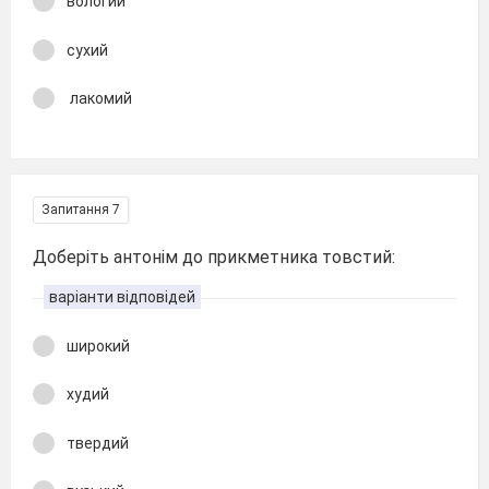
вологий
сухий
лакомий
Запитання 7
Доберіть антонім до прикметника товстий:
варіанти відповідей
широкий
худий
твердий