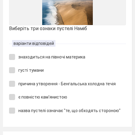
Виберіть три ознаки пустелі Наміб
варіанти відповідей
знаходиться на півночі материка
густі тумани
причина утворення - Бенгальська холодна течія
є повністю кам'янистою
назва пустелі означає "те, що обходять стороною"