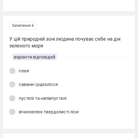
Запитання 6
У цій природній зоні людина почуває себе на дні
зеленого моря
варіанти відповідей
гілея
савани і рідколісся
пустелі та напівпустелі
вічнозелені твердолисті ліси