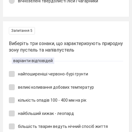
вічнозелені твердолисті ліси і чагарники
Запитання 5
Виберіть три ознаки, що характеризують природну
зону пустель та напівпустель
варіанти відповідей
найпоширеніші червоно-бурі грунти
великі коливання добових температур
кількість опадів 100 - 400 мм на рік
найбільший хижак - леопард
більшість тварин ведуть нічний спосіб життя