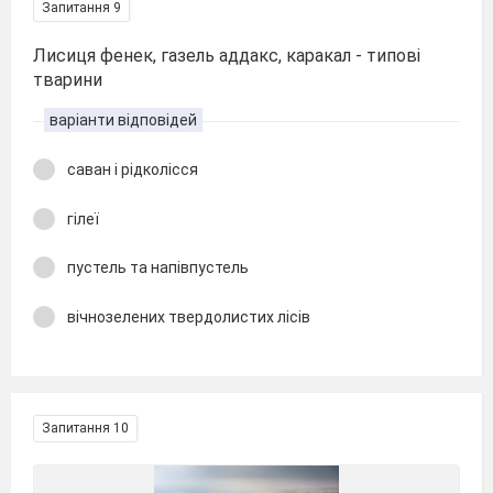
Запитання 9
Лисиця фенек, газель аддакс, каракал - типові
тварини
варіанти відповідей
саван і рідколісся
гілеї
пустель та напівпустель
вічнозелених твердолистих лісів
Запитання 10