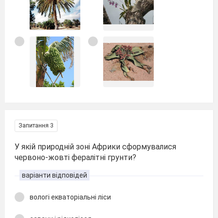
Запитання 3
У якій природній зоні Африки сформувалися
червоно-жовті фералітні грунти?
варіанти відповідей
вологі екваторіальні ліси