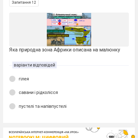
Запитання 12
Яка природна зона Африки описана на малюнку
варіанти відповідей
гілея
савани і рідколісся
пустелі та напівпустелі