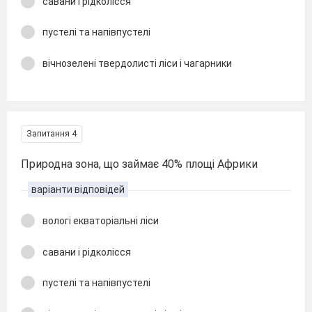
савани і рідколісся
пустелі та напівпустелі
вічнозелені твердолисті ліси і чагарники
Запитання 4
Природна зона, що займає 40% площі Африки
варіанти відповідей
вологі екваторіальні ліси
савани і рідколісся
пустелі та напівпустелі