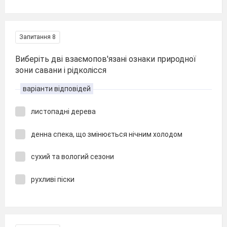
Запитання 8
Виберіть дві взаємопов'язані ознаки природної
зони савани і рідколісся
варіанти відповідей
листопадні дерева
денна спека, що змінюється нічним холодом
сухий та вологий сезони
рухливі піски