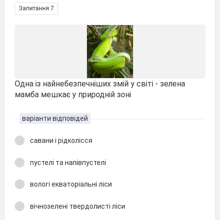
Запитання 7
Одна із найнебезпечніших змій у світі - зелена
мамба мешкає у природній зоні
варіанти відповідей
савани і рідколісся
пустелі та напівпустелі
вологі екваторіальні ліси
вічнозелені твердолисті ліси