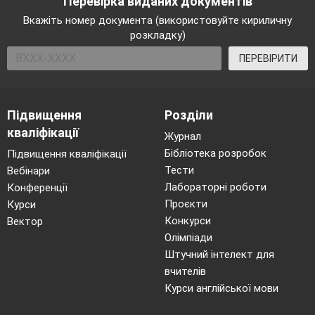
Перевірка виданих документів
Вкажіть номер документа (використовуйте кириличну
розкладку)
ПЕРЕВІРИТИ
Підвищення
Розділи
кваліфікації
Журнал
Бібліотека розробок
Підвищення кваліфікації
Тести
Вебінари
Лабораторні роботи
Конференції
Проєкти
Курси
Конкурси
Вектор
Олімпіади
Штучний інтелект для
вчителів
Курси англійської мови