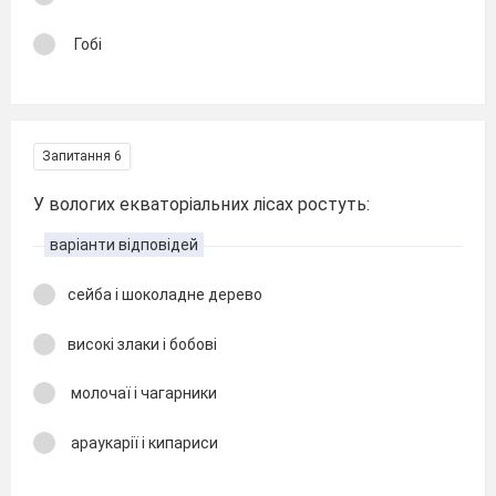
Гобі
Запитання 6
У вологих екваторіальних лісах ростуть:
варіанти відповідей
сейба і шоколадне дерево
високі злаки і бобові
молочаї і чагарники
араукарії і кипариси