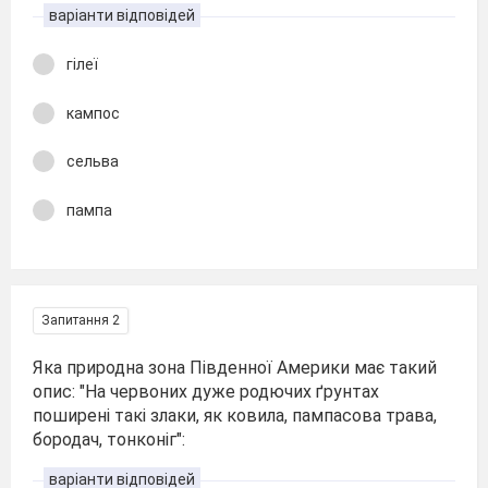
варіанти відповідей
гілеї
кампос
сельва
пампа
Запитання 2
Яка природна зона Південної Америки має такий
опис: "На червоних дуже родючих ґрунтах
поширені такі злаки, як ковила, пампасова трава,
бородач, тонконіг":
варіанти відповідей