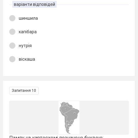
варіанти відповідей
шиншила
капібара
нутрія
віскаша
Запитання 10
Пампу на картосхемі позначено буквою: