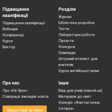
Підвищення
Розділи
кваліфікації
Журнал
Бібліотека розробок
Підвищення кваліфікації
Тести
Вебінари
Лабораторні роботи
Конференції
Проєкти
Курси
Конкурси
Вектор
Олімпіади
Штучний інтелект для
вчителів
Курси англійської мови
Про нас
Інше
Про «На Урок»
Вхід для учнів (naurok.ua)
Співпраця закладів освіти
Матеріали до свят
Конкурс «Фантастична
п’ятірка»
Зворотний зв'язок