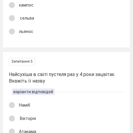
кампос
сельва
льянос
Запитання 5
Найсухіша в світі пустеля раз у 4 роки зацвітає.
Вкажіть її назву
варіанти відповідей
Наміб
Вікторія
Атакама