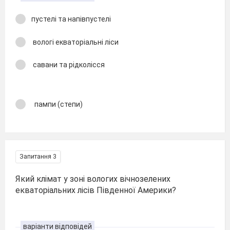
пустелі та напівпустелі
вологі екваторіальні ліси
савани та рідколісся
пампи (степи)
Запитання 3
Який клімат у зоні вологих вічнозелених
екваторіальних лісів Південної Америки?
варіанти відповідей