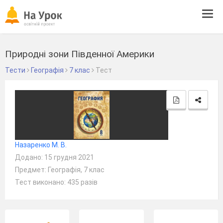
Tog
navi
Природні зони Південної Америки
Тести
Географія
7 клас
Тест
Назаренко М. В.
Додано: 15 грудня 2021
Предмет: Географія, 7 клас
Тест виконано: 435 разів