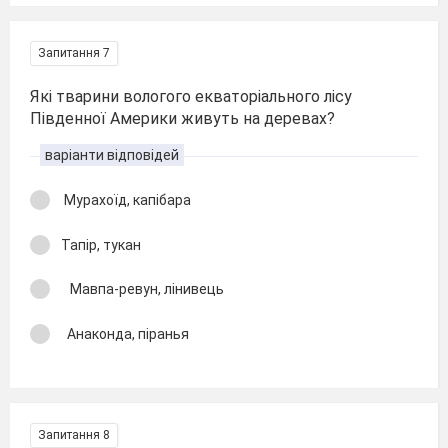
Запитання 7
Які тварини вологого екваторіального лісу
Південної Америки живуть на деревах?
варіанти відповідей
Мурахоїд, капібара
Тапір, тукан
Мавпа-ревун, лінивець
Анаконда, піранья
Запитання 8