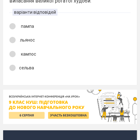
випасання великої рогатої худоби:
варіанти відповідей
пампа
льянос
кампос
сельва