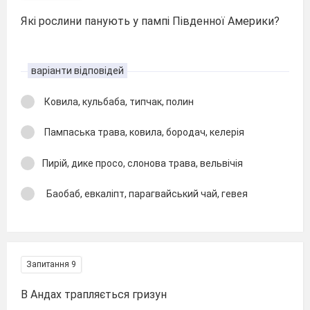
Які рослини панують у пампі Південної Америки?
варіанти відповідей
Ковила, кульбаба, типчак, полин
Пампаська трава, ковила, бородач, келерія
Пирій, дике просо, слонова трава, вельвічія
Баобаб, евкаліпт, парагвайський чай, гевея
Запитання 9
В Андах трапляється гризун