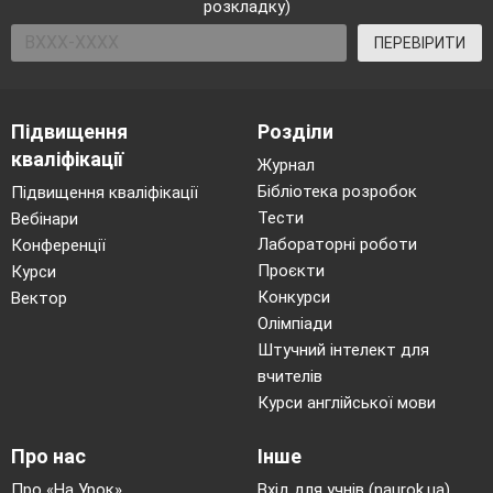
розкладку)
ПЕРЕВІРИТИ
Підвищення
Розділи
кваліфікації
Журнал
Бібліотека розробок
Підвищення кваліфікації
Тести
Вебінари
Лабораторні роботи
Конференції
Проєкти
Курси
Конкурси
Вектор
Олімпіади
Штучний інтелект для
вчителів
Курси англійської мови
Про нас
Інше
Про «На Урок»
Вхід для учнів (naurok.ua)