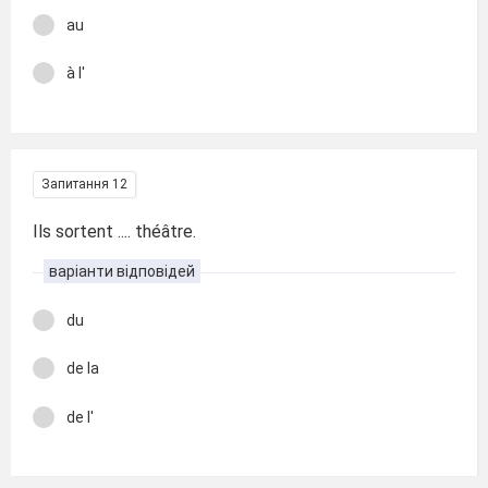
au
à l'
Запитання 12
Ils sortent .... théâtre.
варіанти відповідей
du
de la
de l'