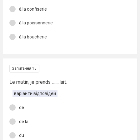
à la confiserie
à la poissonnerie
à la boucherie
Запитання 15
Le matin, je prends ........lait.
варіанти відповідей
de
de la
du