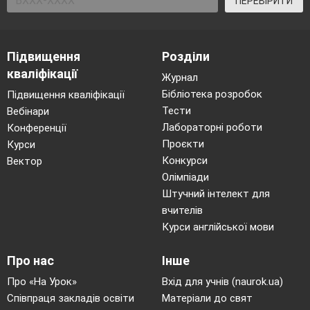
ПЕРЕВІРИТИ
Підвищення
Розділи
кваліфікації
Журнал
Бібліотека розробок
Підвищення кваліфікації
Тести
Вебінари
Лабораторні роботи
Конференції
Проєкти
Курси
Конкурси
Вектор
Олімпіади
Штучний інтелект для
вчителів
Курси англійської мови
Про нас
Інше
Про «На Урок»
Вхід для учнів (naurok.ua)
Співпраця закладів освіти
Матеріали до свят