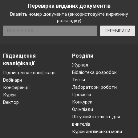
Перевірка виданих документів
Вкажіть номер документа (використовуйте кириличну
розкладку)
ПЕРЕВІРИТИ
Підвищення
Розділи
кваліфікації
Журнал
Бібліотека розробок
Підвищення кваліфікації
Тести
Вебінари
Лабораторні роботи
Конференції
Проєкти
Курси
Конкурси
Вектор
Олімпіади
Штучний інтелект для
вчителів
Курси англійської мови