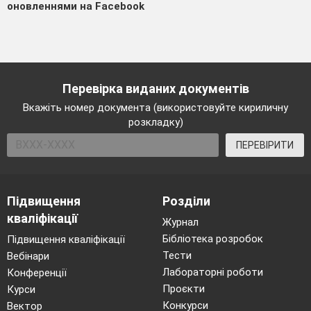
оновленнями на Facebook
Перевірка виданих документів
Вкажіть номер документа (використовуйте кириличну
розкладку)
ПЕРЕВІРИТИ
Підвищення
Розділи
кваліфікації
Журнал
Бібліотека розробок
Підвищення кваліфікації
Тести
Вебінари
Лабораторні роботи
Конференції
Проєкти
Курси
Конкурси
Вектор