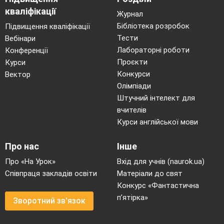
кваліфікації
Журнал
Бібліотека розробок
Підвищення кваліфікації
Тести
Вебінари
Лабораторні роботи
Конференції
Проєкти
Курси
Конкурси
Вектор
Олімпіади
Штучний інтелект для
вчителів
Курси англійської мови
Про нас
Інше
Про «На Урок»
Вхід для учнів (naurok.ua)
Співпраця закладів освіти
Матеріали до свят
Конкурс «Фантастична
п’ятірка»
Зворотний зв'язок