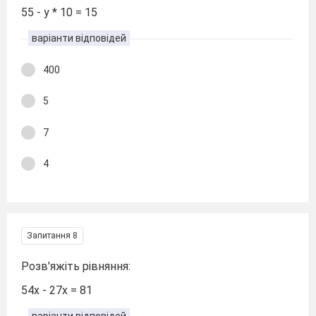
55 - у * 10 = 15
варіанти відповідей
400
5
7
4
Запитання 8
Розв'яжіть рівняння:
54х - 27х = 81