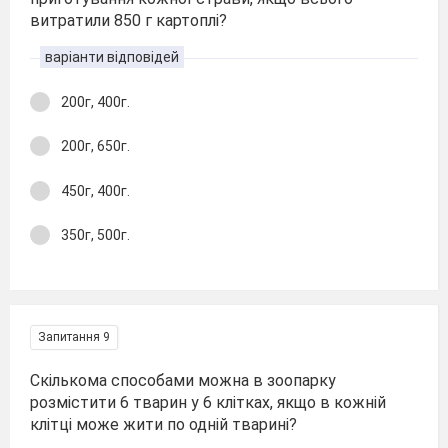
витратили 850 г картоплі?
варіанти відповідей
200г, 400г.
200г, 650г.
450г, 400г.
350г, 500г.
Запитання 9
Скількома способами можна в зоопарку
розмістити 6 тварин у 6 клітках, якщо в кожній
клітці може жити по одній тварині?