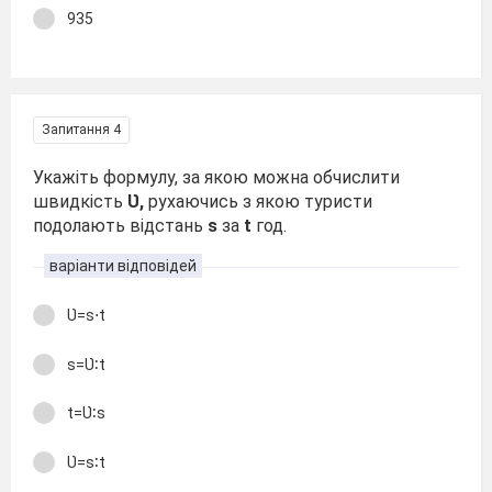
935
Запитання 4
Укажіть формулу, за якою можна обчислити
швидкість
Ʋ,
рухаючись з якою туристи
подолають відстань
s
за
t
год.
варіанти відповідей
Ʋ=s⋅t
s=Ʋ∶t
t=Ʋ∶s
Ʋ=s∶t