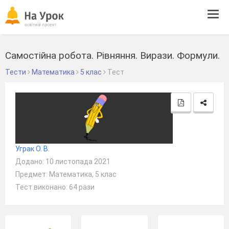
Tog
navi
Самостійна робота. Рівняння. Вирази. Формули.
Тести
Математика
5 клас
Тест
Уграк О. В.
Додано: 10 листопада 2021
Предмет: Математика, 5 клас
Тест виконано: 64 рази