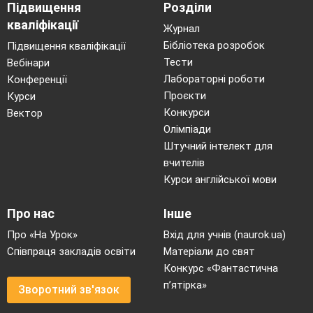
Підвищення
Розділи
кваліфікації
Журнал
Бібліотека розробок
Підвищення кваліфікації
Тести
Вебінари
Лабораторні роботи
Конференції
Проєкти
Курси
Конкурси
Вектор
Олімпіади
Штучний інтелект для
вчителів
Курси англійської мови
Про нас
Інше
Про «На Урок»
Вхід для учнів (naurok.ua)
Співпраця закладів освіти
Матеріали до свят
Конкурс «Фантастична
п’ятірка»
Зворотний зв'язок