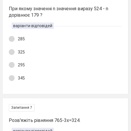
При якому значенні n значення виразу 524 - n
дорівнює 179 ?
варіанти відповідей
285
325
295
345
Запитання 7
Розв'яжіть рівняння 765-3х=324.