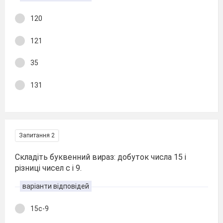
120
121
35
131
Запитання 2
Складіть буквенний вираз: добуток числа 15 і
різниці чисел с і 9.
варіанти відповідей
15с-9