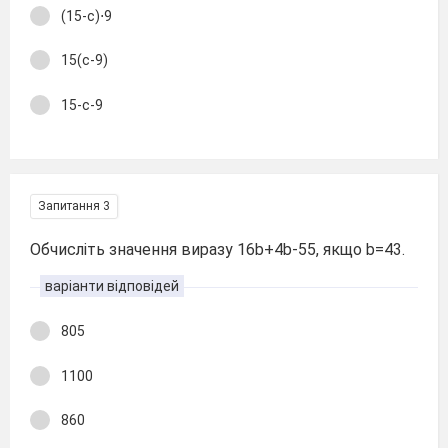
(15-с)⋅9
15(с-9)
15-с-9
Запитання 3
Обчисліть значення виразу 16b+4b-55, якщо b=43.
варіанти відповідей
805
1100
860