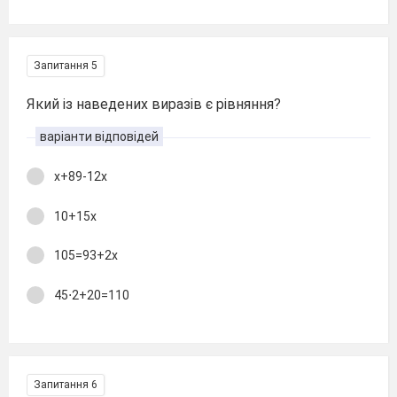
Запитання 5
Який із наведених виразів є рівняння?
варіанти відповідей
х+89-12х
10+15х
105=93+2х
45⋅2+20=110
Запитання 6