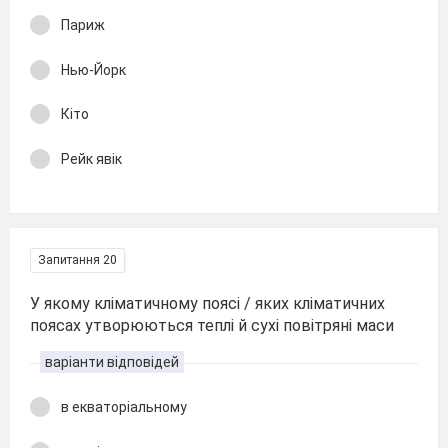
Париж
Нью-Йорк
Кіто
Рейк явік
Запитання 20
У якому кліматичному поясі / яких кліматичних
поясах утворюються теплі й сухі повітряні маси
варіанти відповідей
в екваторіальному