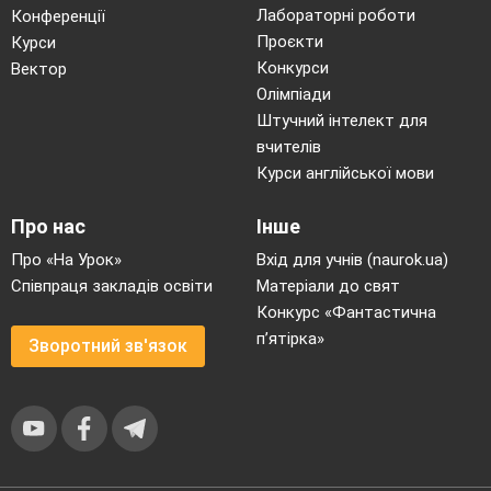
Лабораторні роботи
Конференції
Проєкти
Курси
Конкурси
Вектор
Олімпіади
Штучний інтелект для
вчителів
Курси англійської мови
Про нас
Інше
Про «На Урок»
Вхід для учнів (naurok.ua)
Співпраця закладів освіти
Матеріали до свят
Конкурс «Фантастична
п’ятірка»
Зворотний зв'язок