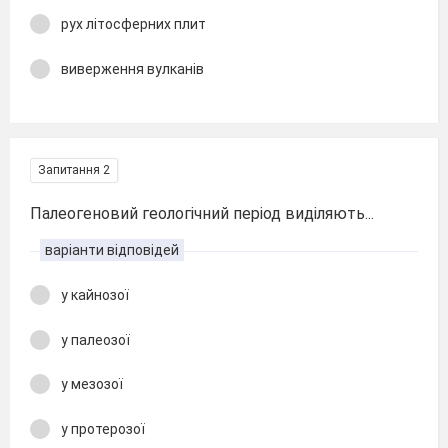
рух літосферних плит
виверження вулканів
Запитання 2
Палеогеновий геологічний період виділяють...
варіанти відповідей
у кайнозої
у палеозої
у мезозої
у протерозої