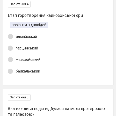
Запитання 4
Етап горотворення кайнозойської єри
варіанти відповідей
альпійський
герцинський
мезозойський
байкальський
Запитання 5
Яка важлива подія відбулася на межі протерозою
та палеозою?