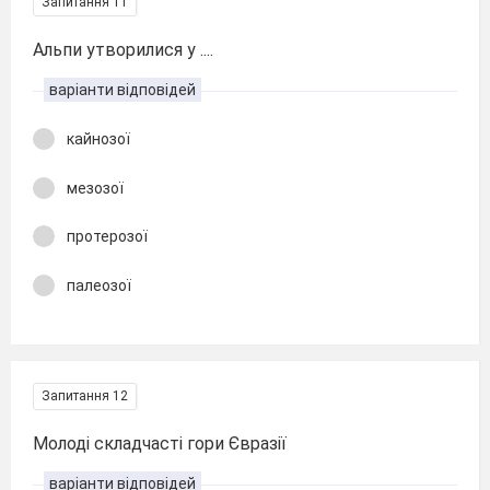
Запитання 11
Альпи утворилися у ....
варіанти відповідей
кайнозої
мезозої
протерозої
палеозої
Запитання 12
Молоді складчасті гори Євразії
варіанти відповідей