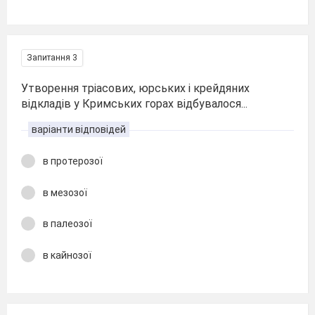
Запитання 3
Утворення тріасових, юрських і крейдяних
відкладів у Кримських горах відбувалося...
варіанти відповідей
в протерозої
в мезозої
в палеозої
в кайнозої