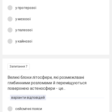
у протерозої
у мезозої
у палеозої
у кайнозої
Запитання 7
Великі блоки літосфери, які розмежлвані
глибинними розломами й переміщуються
поверхнею астеносфери - це...
варіанти відповідей
сейсмічні пояси