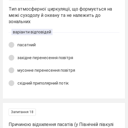
Тип атмосферної циркуляції, що формується на
межі суходолу й океану та не належить до
зональних
варіанти відповідей
пасатний
західне перенесення повітря
мусонне перенесення повітря
східний приполярний потік
Запитання 18
Причиною відхилення пасатів (у Північній півкулі