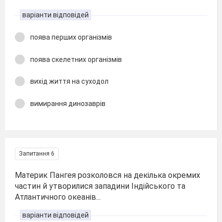
варіанти відповідей
поява перших організмів
поява скелетних організмів
вихід життя на суходол
вимирання динозаврів
Запитання 6
Материк Пангея розколовся на декілька окремих
частин й утворилися западини Індійського та
Атлантичного океанів...
варіанти відповідей