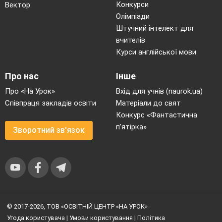
Конкурси
Вектор
Олімпіади
Штучний інтелект для
вчителів
Курси англійської мови
Про нас
Інше
Про «На Урок»
Вхід для учнів (naurok.ua)
Співпраця закладів освіти
Матеріали до свят
Конкурс «Фантастична
п’ятірка»
Зворотний зв'язок
© 2017-2026, ТОВ «ОСВІТНІЙ ЦЕНТР «НА УРОК»
Угода користувача
|
Умови користування
|
Політика