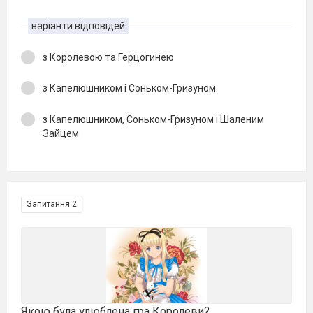
варіанти відповідей
з Королевою та Герцогинею
з Капелюшником і Соньком-Гризуном
з Капелюшником, Соньком-Гризуном і Шаленим
Зайцем
Запитання 2
Якою була улюблена гра Королеви?