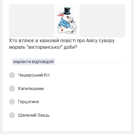
Хто втілює в казковій повісті про Алісу сувору
мораль "вікторіанської" доби?
варіанти відповідей
Чеширський Кіт
Капелюшник
Герцогиня
Шалений Заєць