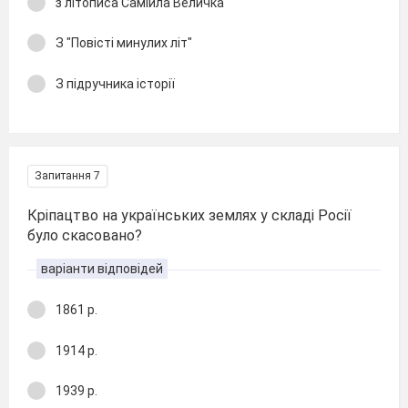
з літописа Самійла Величка
З "Повісті минулих літ"
З підручника історії
Запитання 7
Кріпацтво на українських землях у складі Росії
було скасовано?
варіанти відповідей
1861 р.
1914 р.
1939 р.