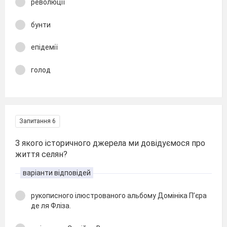
революції
бунти
епідемії
голод
Запитання 6
З якого історичного джерела ми довідуємося про
життя селян?
варіанти відповідей
рукописного ілюстрованого альбому Домініка П’єра
де ля Фліза.