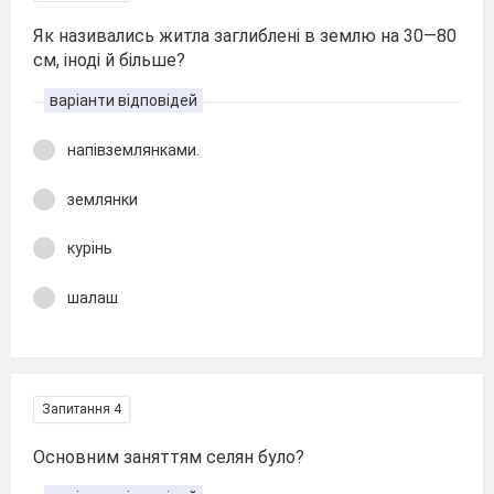
Як називались житла заглиблені в землю на 30—80
см, іноді й більше?
варіанти відповідей
напівземлянками.
землянки
курінь
шалаш
Запитання 4
Основним заняттям селян було?