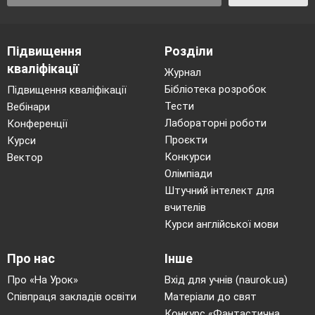
Підвищення
Розділи
кваліфікації
Журнал
Бібліотека розробок
Підвищення кваліфікації
Тести
Вебінари
Лабораторні роботи
Конференції
Проєкти
Курси
Конкурси
Вектор
Олімпіади
Штучний інтелект для
вчителів
Курси англійської мови
Про нас
Інше
Про «На Урок»
Вхід для учнів (naurok.ua)
Співпраця закладів освіти
Матеріали до свят
Конкурс «Фантастична