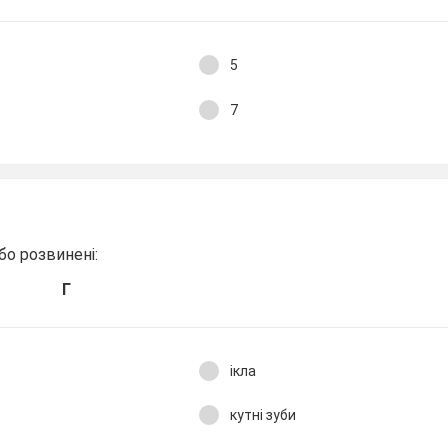
5
7
о розвинені:
Г
ікла
кутні зуби