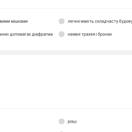
евими мішками
легені мають складчасту будов
иханню допомагає діафрагма
наявні трахея і бронхи
різці