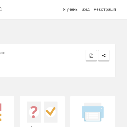
Я учень
Вхід
Реєстрація
зів