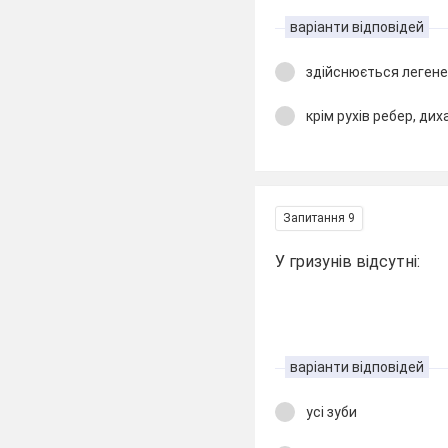
варіанти відповідей
здійснюється леген
крім рухів ребер, д
Запитання 9
У гризунів відсутні:
варіанти відповідей
усі зуби