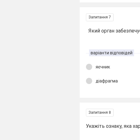
Запитання 7
Який орган забезпечу
варіанти відповідей
яєчник
діафрагма
Запитання 8
Укажіть ознаку, яка ха