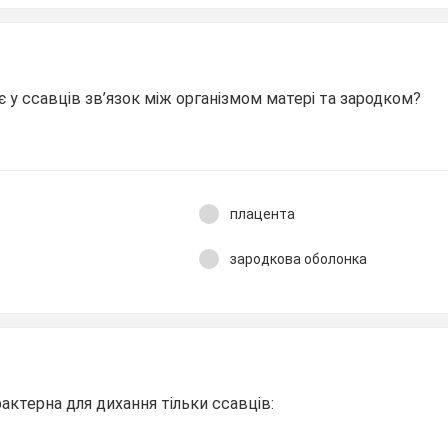
є у ссавців зв’язок між організмом матері та зародком?
плацента
зародкова оболонка
рактерна для дихання тільки ссавців: