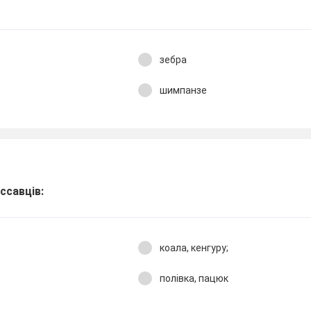
зебра
шимпанзе
ссавців:
коала, кенгуру;
полівка, пацюк