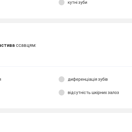
кутні зуби
астива
ссавцям:
я
диференціація зубів
відсутність шкірних залоз