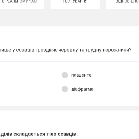
В РЕАЛЬНОМУ ЧАСІ
ТЕСТУВАННЯ
ВІДПОВІДНО
лише у ссавців і розділяє черевну та грудну порожнини?
плацента
діафрагма
дділів складається тіло ссавців .