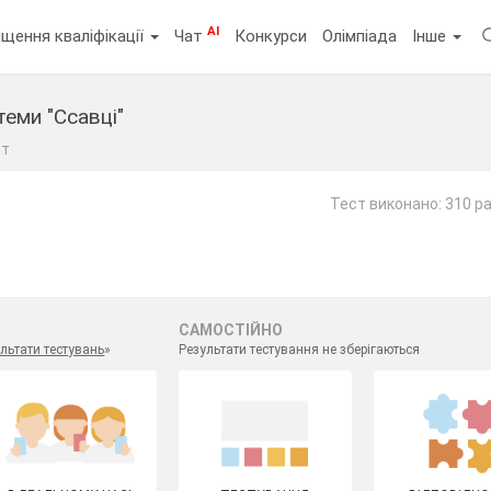
AI
щення кваліфікації
Чат
Конкурси
Олімпіада
Інше
теми "Ссавці"
ст
Тест виконано: 310 ра
САМОСТІЙНО
льтати тестувань
»
Результати тестування не зберігаються