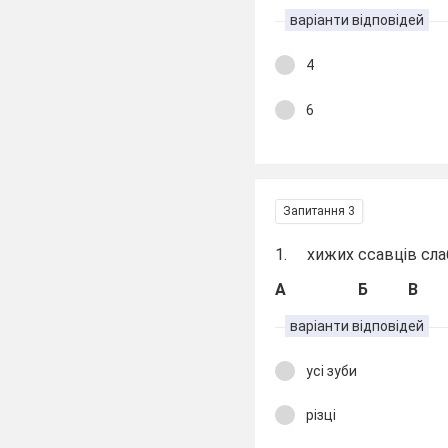
варіанти відповідей
4
6
Запитання 3
1. хижих ссавців слаб
А
Б
В
варіанти відповідей
усі зуби
різці