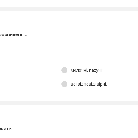
розвинені …
молочні, пахучі;
всі відповіді вірні.
жить: