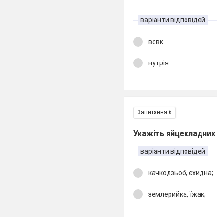
варіанти відповідей
вовк
нутрія
Запитання 6
Укажіть яйцекладних 
варіанти відповідей
качкодзьоб, єхидна;
землерийка, їжак;