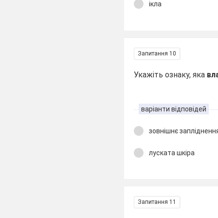
ікла
Запитання 10
Укажіть ознаку, яка
вл
варіанти відповідей
зовнішнє заплідненн
луската шкіра
Запитання 11