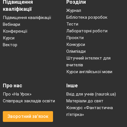
Підвищення
Розділи
кваліфікації
Журнал
Бібліотека розробок
Підвищення кваліфікації
Тести
Вебінари
Лабораторні роботи
Конференції
Проєкти
Курси
Конкурси
Вектор
Олімпіади
Штучний інтелект для
вчителів
Курси англійської мови
Про нас
Інше
Про «На Урок»
Вхід для учнів (naurok.ua)
Співпраця закладів освіти
Матеріали до свят
Конкурс «Фантастична
п’ятірка»
Зворотний зв'язок