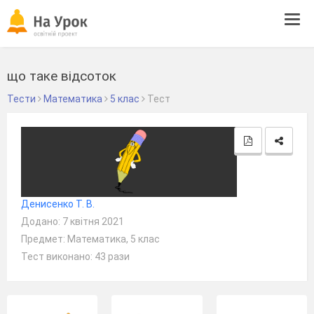
Tog
navi
що таке відсоток
Тести
Математика
5 клас
Тест
Денисенко Т. В.
Додано: 7 квітня 2021
Предмет: Математика, 5 клас
Тест виконано: 43 рази