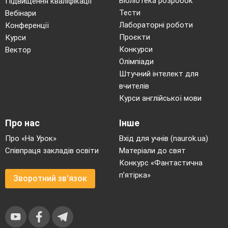
Бібліотека розробок
Підвищення кваліфікації
Тести
Вебінари
Лабораторні роботи
Конференції
Проєкти
Курси
Конкурси
Вектор
Олімпіади
Штучний інтелект для
вчителів
Курси англійської мови
Про нас
Інше
Про «На Урок»
Вхід для учнів (naurok.ua)
Співпраця закладів освіти
Матеріали до свят
Конкурс «Фантастична
п’ятірка»
Зворотний зв'язок