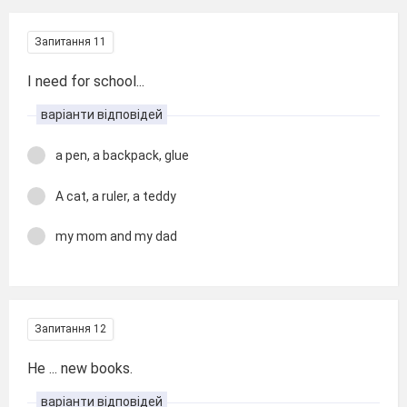
Запитання 11
I need for school...
варіанти відповідей
a pen, a backpack, glue
A cat, a ruler, a teddy
my mom and my dad
Запитання 12
He ... new books.
варіанти відповідей