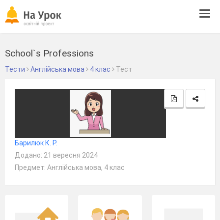
Tog
navi
School`s Professions
Тести
Англійська мова
4 клас
Тест
Барилюк К. Р.
Додано: 21 вересня 2024
Предмет: Англійська мова, 4 клас