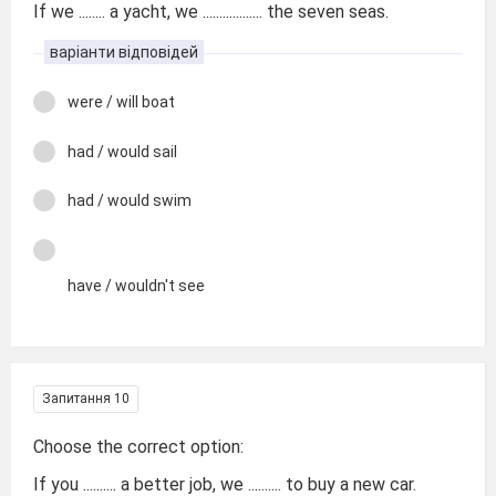
If we ........ a yacht, we .................. the seven seas.
варіанти відповідей
were / will boat
had / would sail
had / would swim
have / wouldn't see
Запитання 10
Choose the correct option:
If you .......... a better job, we .......... to buy a new car.