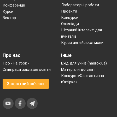
Лабораторні роботи
Конференції
Проєкти
Курси
Конкурси
Вектор
Олімпіади
Штучний інтелект для
вчителів
Курси англійської мови
Про нас
Інше
Про «На Урок»
Вхід для учнів (naurok.ua)
Співпраця закладів освіти
Матеріали до свят
Конкурс «Фантастична
п’ятірка»
Зворотний зв'язок