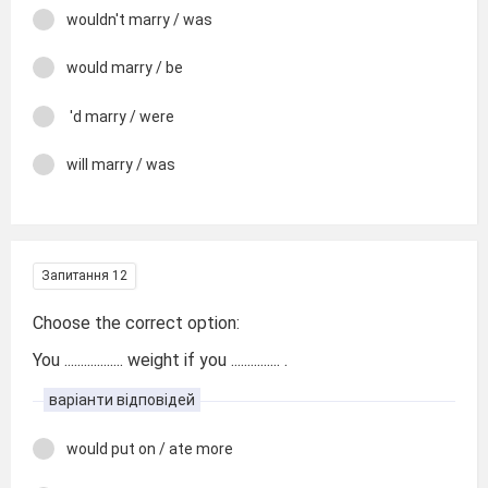
wouldn't marry / was
would marry / be
'd marry / were
will marry / was
Запитання 12
Choose the correct option:
You .................. weight if you ............... .
варіанти відповідей
would put on / ate more